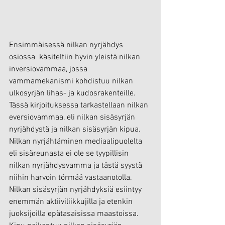
Ensimmäisessä nilkan nyrjähdys 
osiossa  käsiteltiin hyvin yleistä nilkan 
inversiovammaa, jossa 
vammamekanismi kohdistuu nilkan 
ulkosyrjän lihas- ja kudosrakenteille. 
Tässä kirjoituksessa tarkastellaan nilkan 
eversiovammaa, eli nilkan sisäsyrjän 
nyrjähdystä ja nilkan sisäsyrjän kipua. 
Nilkan nyrjähtäminen mediaalipuolelta 
eli sisäreunasta ei ole se tyypillisin 
nilkan nyrjähdysvamma ja tästä syystä 
niihin harvoin törmää vastaanotolla. 
Nilkan sisäsyrjän nyrjähdyksiä esiintyy 
enemmän aktiiviliikkujilla ja etenkin 
juoksijoilla epätasaisissa maastoissa. 