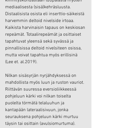
kiinnityskohdastaan luupalasta myöten 
mediaalisesta (sisä)kehräsluusta. 
Distaalisista osista eli inserttio-säikeistä 
harvemmin deltoid nivelside irtoaa. 
Kaikista harvinaisin tapaus on keskiosan 
repeämät. Totaalirepeämät ja osittaiset 
tapahtuvat yleensä sekä syvässä ja 
pinnallisissa deltoid nivelsiteen osissa, 
mutta voivat tapahtua myös erillisinä 
(Lee et. al.2019).
Nilkan sisäsyrjän nyrjähdyksessä on 
mahdollista myös luun ja ruston vauriot. 
Riittävän suuressa eversioliikkeessä 
pohjeluun kärki voi nilkan toiselta 
puolelta törmätä telaluuhun ja 
kantapään lateraalisivuun, jonka 
seurauksena pohjeluun kärki murtuu 
täysin tai osittain (avulsiomurtuma). 