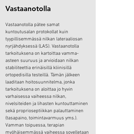
Vastaanotolla
Vastaanotolla pätee samat 
kuntoutusalan protokollat kuin 
tyypillisemmässä nilkan lateraaliosan 
nyrjähdyksessä (LAS). Vastaanotolla 
tarkoituksena on kartoittaa vamma-
asteen suuruus ja arvioidaan nilkan 
stabiliteettia erinäisillä kliinisillä 
ortopedisilla testeillä. Tämän jälkeen 
laaditaan hoitosuunnitelma, jonka 
tarkoituksena on aloittaa jo hyvin 
varhaisessa vaiheessa nilkan, 
nivelsiteiden ja lihasten kuntouttaminen 
sekä proprioseptiikkan palauttaminen 
(tasapaino, toimintavarmuus yms.). 
Vamman toipuessa, terapian 
myöhäisemmässä vaiheessa sovelletaan 