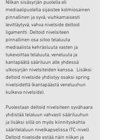
Nilkan sisäsyrjän puolella eli 
mediaalipuolella sijaistee kolmiosainen 
pinnallinen ja syvä, viuhkamaisesti 
levittäytyvä, vahva nivelside deltoid 
ligamentti. Deltoid nivelsiteen 
pinnallinen osa sitoo telaluuta 
mediaalista kehräsluuta vasten ja 
tukevoittaa telaluuta, veneluuta ja 
kantapäätä sääriluun alle yhdessä 
ulkosyrjän nivelsiteiden kanssa.  Lisäksi 
deltoid nivelside yhdistyy osaksi spring 
nivelsidettä (kantapäästä veneluuhun 
kulkeva nivelside).
Puolestaan deltoid nivelsiteen syvähaara 
yhdistää telaluun vahvasti sääriluuhun 
ja lisäksi sillä on myös kiinnityskohta 
sääritelaluun nivelkapselissa (TC-nivel). 
Deltoid nivelside estää näin nilkan ja 