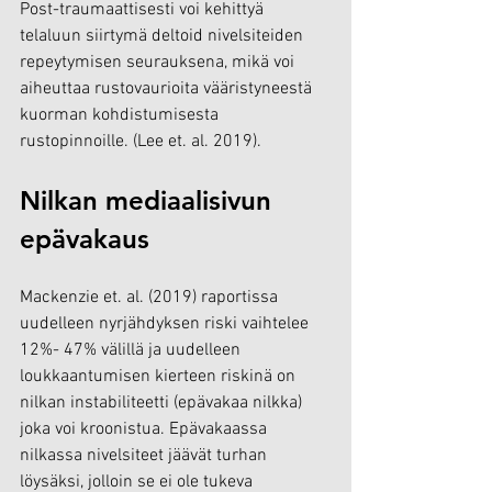
Post-traumaattisesti voi kehittyä 
telaluun siirtymä deltoid nivelsiteiden 
repeytymisen seurauksena, mikä voi 
aiheuttaa rustovaurioita vääristyneestä 
kuorman kohdistumisesta 
rustopinnoille. (Lee et. al. 2019).
Nilkan mediaalisivun 
epävakaus
Mackenzie et. al. (2019) raportissa 
uudelleen nyrjähdyksen riski vaihtelee 
12%- 47% välillä ja uudelleen 
loukkaantumisen kierteen riskinä on 
nilkan instabiliteetti (epävakaa nilkka) 
joka voi kroonistua. Epävakaassa 
nilkassa nivelsiteet jäävät turhan 
löysäksi, jolloin se ei ole tukeva 