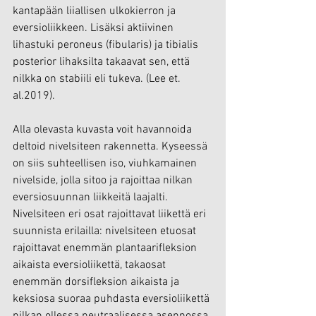
kantapään liiallisen ulkokierron ja 
eversioliikkeen. Lisäksi aktiivinen 
lihastuki peroneus (fibularis) ja tibialis 
posterior lihaksilta takaavat sen, että 
nilkka on stabiili eli tukeva. (Lee et. 
al.2019).
Alla olevasta kuvasta voit havannoida 
deltoid nivelsiteen rakennetta. Kyseessä 
on siis suhteellisen iso, viuhkamainen 
nivelside, jolla sitoo ja rajoittaa nilkan 
eversiosuunnan liikkeitä laajalti. 
Nivelsiteen eri osat rajoittavat liikettä eri 
suunnista erilailla: nivelsiteen etuosat 
rajoittavat enemmän plantaarifleksion 
aikaista eversioliikettä, takaosat 
enemmän dorsifleksion aikaista ja 
keksiosa suoraa puhdasta eversioliikettä 
nilkan ollessa neutraalisessa asennossa.