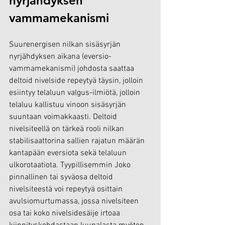
nyrjähdyksen 
vammamekanismi
Suurenergisen nilkan sisäsyrjän 
nyrjähdyksen aikana (eversio-
vammamekanismi) johdosta saattaa 
deltoid nivelside repeytyä täysin, jolloin 
esiintyy telaluun valgus-ilmiötä, jolloin 
telaluu kallistuu vinoon sisäsyrjän 
suuntaan voimakkaasti. Deltoid 
nivelsiteellä on tärkeä rooli nilkan 
stabilisaattorina sallien rajatun määrän 
kantapään eversiota sekä telaluun 
ulkorotaatiota. Tyypillisemmin Joko 
pinnallinen tai syväosa deltoid 
nivelsiteestä voi repeytyä osittain 
avulsiomurtumassa, jossa nivelsiteen 
osa tai koko nivelsidesäije irtoaa 