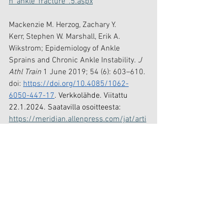
n_ankle_fracture_.5.aspx
Mackenzie M. Herzog, Zachary Y. 
Kerr, Stephen W. Marshall, Erik A. 
Wikstrom; Epidemiology of Ankle 
Sprains and Chronic Ankle Instability. 
J 
Athl Train
 1 June 2019; 54 (6): 603–610. 
doi: 
https://doi.org/10.4085/1062-
6050-447-17
. Verkkolähde. Viitattu 
22.1.2024. Saatavilla osoitteesta: 
https://meridian.allenpress.com/jat/arti
cle/54/6/603/420863/Epidemiology-of-
Ankle-Sprains-and-Chronic-Ankle
Tuki- ja liikuntaelinsairaudet