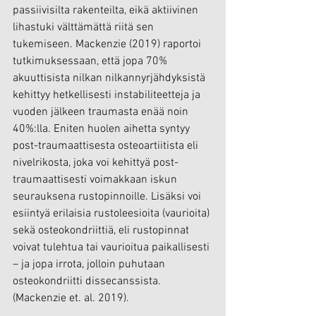
passiivisilta rakenteilta, eikä aktiivinen 
lihastuki välttämättä riitä sen 
tukemiseen. Mackenzie (2019) raportoi 
tutkimuksessaan, että jopa 70% 
akuuttisista nilkan nilkannyrjähdyksistä 
kehittyy hetkellisesti instabiliteetteja ja 
vuoden jälkeen traumasta enää noin 
40%:lla. Eniten huolen aihetta syntyy 
post-traumaattisesta osteoartiitista eli 
nivelrikosta, joka voi kehittyä post-
traumaattisesti voimakkaan iskun 
seurauksena rustopinnoille. Lisäksi voi 
esiintyä erilaisia rustoleesioita (vaurioita) 
sekä osteokondriittiä, eli rustopinnat 
voivat tulehtua tai vaurioitua paikallisesti 
­­– ja jopa irrota, jolloin puhutaan 
osteokondriitti dissecanssista. 
(Mackenzie et. al. 2019).