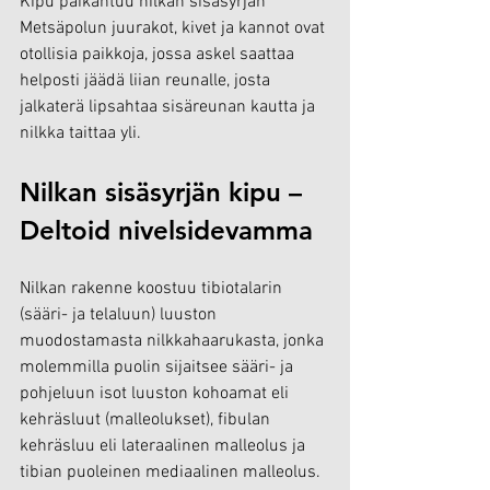
Kipu paikantuu nilkan sisäsyrjän 
Metsäpolun juurakot, kivet ja kannot ovat 
otollisia paikkoja, jossa askel saattaa 
helposti jäädä liian reunalle, josta 
jalkaterä lipsahtaa sisäreunan kautta ja 
nilkka taittaa yli.
Nilkan sisäsyrjän kipu – 
Deltoid nivelsidevamma
Nilkan rakenne koostuu tibiotalarin 
(sääri- ja telaluun) luuston 
muodostamasta nilkkahaarukasta, jonka 
molemmilla puolin sijaitsee sääri- ja 
pohjeluun isot luuston kohoamat eli 
kehräsluut (malleolukset), fibulan 
kehräsluu eli lateraalinen malleolus ja 
tibian puoleinen mediaalinen malleolus. 