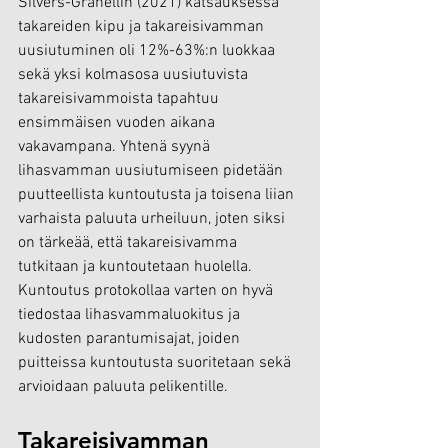
Silvers-Granellin (2021) katsauksessa 
takareiden kipu ja takareisivamman 
uusiutuminen oli 12%-63%:n luokkaa 
sekä yksi kolmasosa uusiutuvista 
takareisivammoista tapahtuu 
ensimmäisen vuoden aikana 
vakavampana. Yhtenä syynä 
lihasvamman uusiutumiseen pidetään 
puutteellista kuntoutusta ja toisena liian 
varhaista paluuta urheiluun, joten siksi 
on tärkeää, että takareisivamma 
tutkitaan ja kuntoutetaan huolella. 
Kuntoutus protokollaa varten on hyvä 
tiedostaa lihasvammaluokitus ja 
kudosten parantumisajat, joiden 
puitteissa kuntoutusta suoritetaan sekä 
arvioidaan paluuta pelikentille.
Takareisivamman 