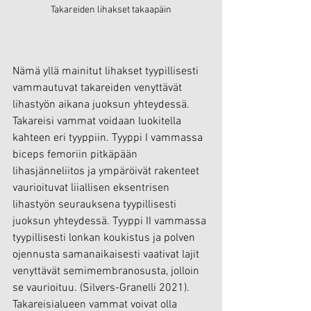
Takareiden lihakset takaapäin
Nämä yllä mainitut lihakset tyypillisesti 
vammautuvat takareiden venyttävät 
lihastyön aikana juoksun yhteydessä. 
Takareisi vammat voidaan luokitella 
kahteen eri tyyppiin. Tyyppi I vammassa 
biceps femoriin pitkäpään 
lihasjänneliitos ja ympäröivät rakenteet 
vaurioituvat liiallisen eksentrisen 
lihastyön seurauksena tyypillisesti 
juoksun yhteydessä. Tyyppi II vammassa 
tyypillisesti lonkan koukistus ja polven 
ojennusta samanaikaisesti vaativat lajit 
venyttävät semimembranosusta, jolloin 
se vaurioituu. (Silvers-Granelli 2021). 
Takareisialueen vammat voivat olla 