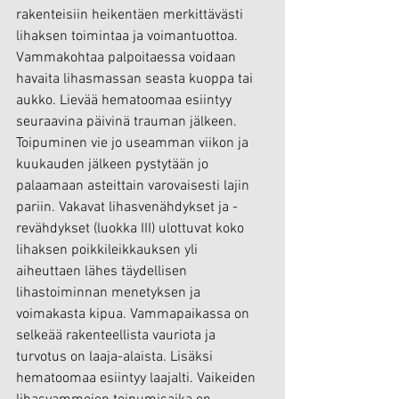
rakenteisiin heikentäen merkittävästi 
lihaksen toimintaa ja voimantuottoa. 
Vammakohtaa palpoitaessa voidaan 
havaita lihasmassan seasta kuoppa tai 
aukko. Lievää hematoomaa esiintyy 
seuraavina päivinä trauman jälkeen. 
Toipuminen vie jo useamman viikon ja 
kuukauden jälkeen pystytään jo 
palaamaan asteittain varovaisesti lajin 
pariin. Vakavat lihasvenähdykset ja -
revähdykset (luokka III) ulottuvat koko 
lihaksen poikkileikkauksen yli 
aiheuttaen lähes täydellisen 
lihastoiminnan menetyksen ja 
voimakasta kipua. Vammapaikassa on 
selkeää rakenteellista vauriota ja 
turvotus on laaja-alaista. Lisäksi 
hematoomaa esiintyy laajalti. Vaikeiden 