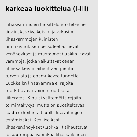
karkeaa luokittelua (I-III)
Lihasvammojen luokittelu erottelee ne 
lieviin, keskivaikeisiin ja vakaviin 
lihasvammojen kliinisten 
ominaisuukisen persuteella. Lievät 
venähdykset ja mustelmat (luokka I) ovat 
vammoja, jotka vaikuttavat osaan 
lihassäikeistä, aiheuttaen pientä 
turvotusta ja epämukavaa tunnetta. 
Luokka I:n lihasvamma ei rajoita 
merkittävästi voimantuottoa tai 
liikerataa. Kipu ei välttämättä rajoita 
toimintakykyä, mutta on suositeltavaa 
jäädä urheilusta tauolle lisävahingon 
estämiseksi. Keskivaikeat 
lihasvenähdykset (luokka II) aiheuttavat 
jo suurempaa vahinkoa lihassäikeiden 