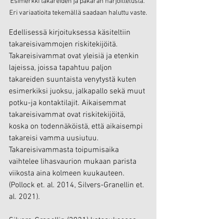
Esimerkki takareiden ja pakaran harjoittelusta. 
Eri variaatioita tekemällä saadaan haluttu vaste.
Edellisessä kirjoituksessa käsiteltiin 
takareisivammojen riskitekijöitä. 
Takareisivammat ovat yleisiä ja etenkin 
lajeissa, joissa tapahtuu paljon 
takareiden suuntaista venytystä kuten 
esimerkiksi juoksu, jalkapallo sekä muut 
potku-ja kontaktilajit. Aikaisemmat 
takareisivammat ovat riskitekijöitä, 
koska on todennäköistä, että aikaisempi 
takareisi vamma uusiutuu. 
Takareisivammasta toipumisaika 
vaihtelee lihasvaurion mukaan parista 
viikosta aina kolmeen kuukauteen. 
(Pollock et. al. 2014, Silvers-Granellin et. 
al. 2021).