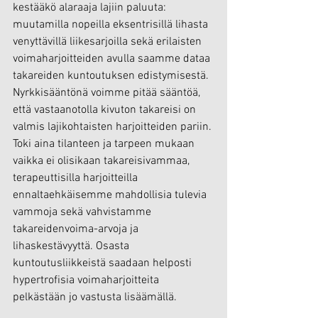
kestääkö alaraaja lajiin paluuta: 
muutamilla nopeilla eksentrisillä lihasta 
venyttävillä liikesarjoilla sekä erilaisten 
voimaharjoitteiden avulla saamme dataa 
takareiden kuntoutuksen edistymisestä. 
Nyrkkisääntönä voimme pitää sääntöä, 
että vastaanotolla kivuton takareisi on 
valmis lajikohtaisten harjoitteiden pariin. 
Toki aina tilanteen ja tarpeen mukaan 
vaikka ei olisikaan takareisivammaa, 
terapeuttisilla harjoitteilla 
ennaltaehkäisemme mahdollisia tulevia 
vammoja sekä vahvistamme 
takareidenvoima-arvoja ja 
lihaskestävyyttä. Osasta 
kuntoutusliikkeistä saadaan helposti 
hypertrofisia voimaharjoitteita 
pelkästään jo vastusta lisäämällä.