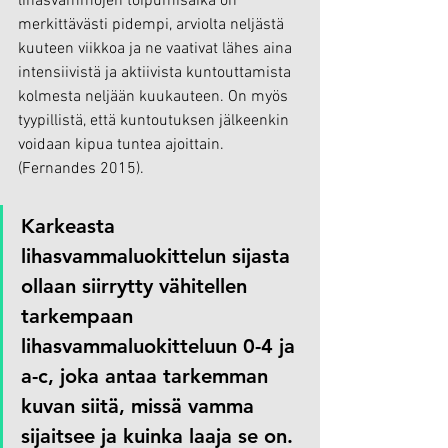
lihasvammojen toipumisaika on 
merkittävästi pidempi, arviolta neljästä 
kuuteen viikkoa ja ne vaativat lähes aina 
intensiivistä ja aktiivista kuntouttamista 
kolmesta neljään kuukauteen. On myös 
tyypillistä, että kuntoutuksen jälkeenkin 
voidaan kipua tuntea ajoittain. 
(Fernandes 2015).
Karkeasta 
lihasvammaluokittelun sijasta 
ollaan siirrytty vähitellen 
tarkempaan 
lihasvammaluokitteluun 0-4 ja 
a-c, joka antaa tarkemman 
kuvan siitä, missä vamma 
sijaitsee ja kuinka laaja se on. 