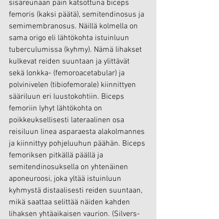
sisäreunaan päin katsottuna biceps 
femoris (kaksi päätä), semitendinosus ja 
semimembranosus. Näillä kolmella on 
sama origo eli lähtökohta istuinluun 
tuberculumissa (kyhmy). Nämä lihakset 
kulkevat reiden suuntaan ja ylittävät 
sekä lonkka- (femoroacetabular) ja 
polvinivelen (tibiofemorale) kiinnittyen 
sääriluun eri luustokohtiin. Biceps 
femoriin lyhyt lähtökohta on 
poikkeuksellisesti lateraalinen osa 
reisiluun linea asparaesta alakolmannes 
ja kiinnittyy pohjeluuhun päähän. Biceps 
femoriksen pitkällä päällä ja 
semitendinosuksella on yhtenäinen 
aponeuroosi, joka yltää istuinluun 
kyhmystä distaalisesti reiden suuntaan, 
mikä saattaa selittää näiden kahden 
lihaksen yhtäaikaisen vaurion. (Silvers-