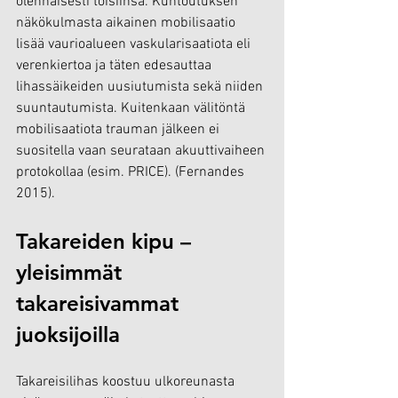
olennaisesti toisiinsa. Kuntoutuksen 
näkökulmasta aikainen mobilisaatio 
lisää vaurioalueen vaskularisaatiota eli 
verenkiertoa ja täten edesauttaa 
lihassäikeiden uusiutumista sekä niiden 
suuntautumista. Kuitenkaan välitöntä 
mobilisaatiota trauman jälkeen ei 
suositella vaan seurataan akuuttivaiheen 
protokollaa (esim. PRICE). (Fernandes 
2015).
Takareiden kipu – 
yleisimmät 
takareisivammat 
juoksijoilla
Takareisilihas koostuu ulkoreunasta 