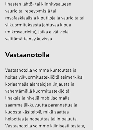
lihasten lähtö- tai kiinnitysalueen 
vaurioita, repeytymisiä tai 
myofaskiaalisia kiputiloja ja vaurioita tai 
ylikuormituksesta johtuvaa kipua 
(mikrovaurioita), jotka eivät vielä 
välttämättä näy kuvissa.
Vastaanotolla
Vastaanotolla voimme kuntouttaa ja 
hoitaa ylikuormitustekijöitä esimerkiksi 
korjaamalla alaraajojen linjausta ja 
vähentämällä kuormitustekijöitä, 
lihaksia ja niveliä mobilisoimalla 
saamme liikkuvuutta parannettua ja 
kudosta käsiteltyä, mikä saattaa 
helpottaa ja nopeuttaa lajiin paluuta. 
Vastaanotolla voimme kliinisesti testata, 