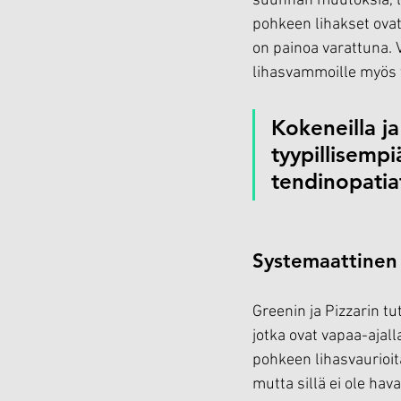
suunnan muutoksia, li
pohkeen lihakset ovat 
on painoa varattuna. V
lihasvammoille myös ty
Kokeneilla ja
tyypillisempiä
tendinopatia
Systemaattinen 
Greenin ja Pizzarin 
jotka ovat vapaa-ajall
pohkeen lihasvaurioita
mutta sillä ei ole hav