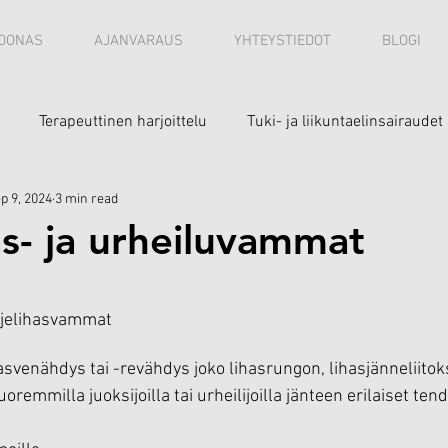
OONAS
AJANVARAUS
YHTEYSTIEDOT
BLOGI
Terapeuttinen harjoittelu
Tuki- ja liikuntaelinsairaudet
p 9, 2024
3 min read
as- ja urheiluvammat
hjelihasvammat
ihasvenähdys tai -revähdys joko lihasrungon, lihasjänneliitok
oremmilla juoksijoilla tai urheilijoilla jänteen erilaiset ten