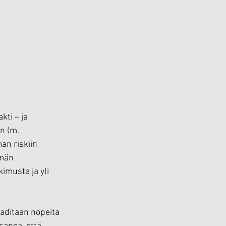
kti – ja 
n (m. 
n riskiin 
män 
musta ja yli 
aaditaan nopeita 