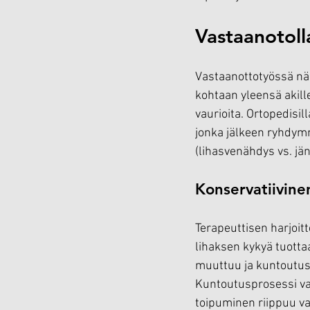
Vastaanotoll
Vastaanottotyössä näen
kohtaan yleensä akill
vaurioita. Ortopedisil
jonka jälkeen ryhdym
(lihasvenähdys vs. jä
Konservatiivine
Terapeuttisen harjoitt
lihaksen kykyä tuott
muuttuu ja kuntoutust
Kuntoutusprosessi vaat
toipuminen riippuu va