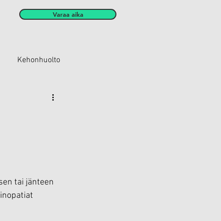
Varaa aika
Kehonhuolto
sen tai jänteen 
dinopatiat