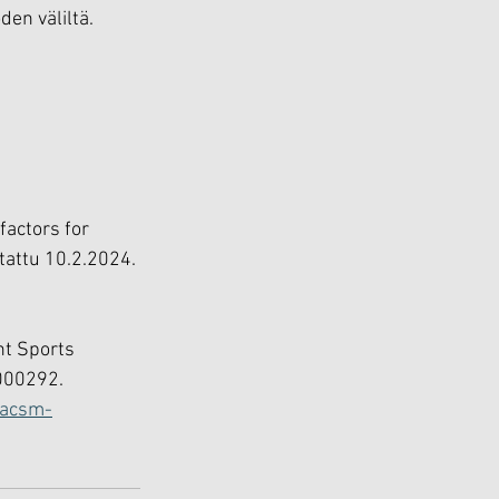
den väliltä.
factors for 
tattu 10.2.2024. 
nt Sports 
000292. 
/acsm-