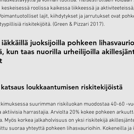
haskestävyyttä ja voiman tuottoa. Yleisesti ottaen voidaan 
keskeisessä roolissa kaikessa liikkeessä ja aktiviteeteissä,
oimantuotolliset lajit, kiihdytykset ja jarrutukset ovat pohk
ypillisiä riskitekijöitä. (Green & Pizzari 2017).
 iäkkäillä juoksijoilla pohkeen lihasvaurio
, kun taas nuorilla urheilijoilla akillesjä
t
katsaus loukkaantumisen riskitekijöistä
tutkimuksessa suurimman riskiluokan muodostaa 40-60 -vuo
a aktiivisia harrastajia. Arviolta 20% kokee pohkeen arkuut
. Myös korkea jalkaholvisuus on yksi riskitekijä akillesjän
aittu suoraa yhteyttä pohkeen lihasvaurioihin. Kokeneilla ja i