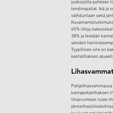
juoksijoilla pohkeen li
tendinopatiat. Ikä ja
vaihduntaan sekä jänt
Kuvantamistutkimuksi
65% liittyy kaksoiska
38% ja leveään kantal
selvästi harvinaisemp
Tyypillinen oire on k
kantalihaksen alueella
Lihasvammat
Pohjelihasvammassa va
kantapohjelihaksen (
lihasrunkoon tulee li
jännelihasliitoskohtaa