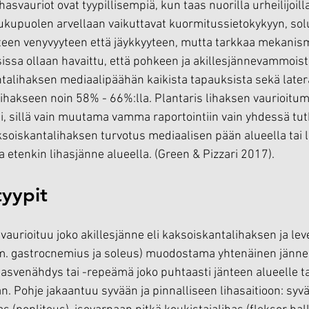
hasvauriot ovat tyypillisempiä, kun taas nuorilla urheilijoill
 sukupuolen arvellaan vaikuttavat kuormitussietokykyyn, sol
een venyvyyteen että jäykkyyteen, mutta tarkkaa mekanismi
ssa ollaan havaittu, että pohkeen ja akillesjännevammoist
ntalihaksen mediaalipäähän kaikista tapauksista sekä late
ihakseen noin 58% - 66%:lla. Plantaris lihaksen vaurioitum
i, sillä vain muutama vamma raportointiin vain yhdessä tu
aksoiskantalihaksen turvotus mediaalisen pään alueella tai 
 etenkin lihasjänne alueella. (Green & Pizzari 2017).
yypit
urioituu joko akillesjänne eli kaksoiskantalihaksen ja lev
m. gastrocnemius ja soleus) muodostama yhtenäinen jänne t
hasvenähdys tai -repeämä joko puhtaasti jänteen alueelle ta
n. Pohje jakaantuu syvään ja pinnalliseen lihasaitioon: syvä