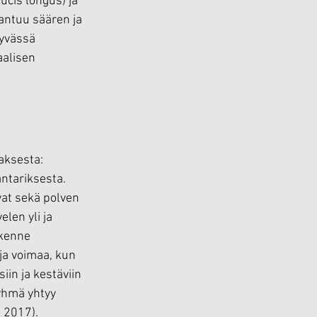
ucis longus) ja 
kantuu säären ja 
syvässä 
aalisen 
aksesta: 
ntariksesta. 
vat sekä polven 
len yli ja 
akenne 
ja voimaa, kun 
iin ja kestäviin 
yhmä yhtyy 
i 2017).