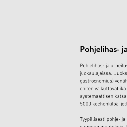
Pohjelihas- j
Pohjelihas- ja urheilu
juoksulajeissa.  Juoks
gastrocnemius) venähd
eniten vaikuttavat ik
systemaattisen katsau
5000 koehenkilöä, jotk
Tyypillisesti pohje- j