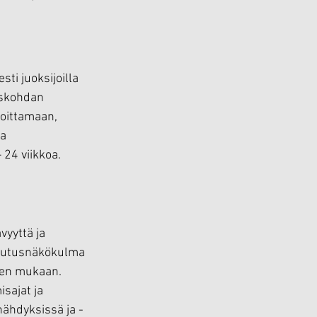
ti juoksijoilla 
oskohdan 
toittamaan, 
a 
 24 viikkoa.
vyyttä ja 
toutusnäkökulma 
ien mukaan. 
sajat ja 
nähdyksissä ja -