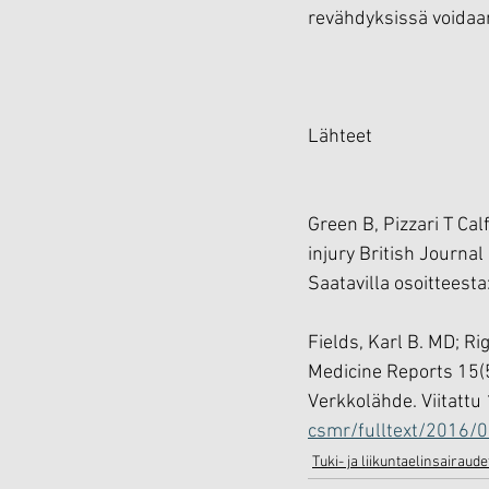
revähdyksissä voidaan
Lähteet
Green B, Pizzari T Calf
injury British Journa
Saatavilla osoitteesta:
Fields, Karl B. MD; Ri
Medicine Reports 15(
Verkkolähde. Viitattu 
csmr/fulltext/2016/0
Tuki- ja liikuntaelinsairaude