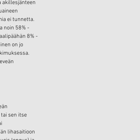
a akillesjänteen 
uaineen 
a ei tunnetta.
a noin 58% - 
raalipäähän 8% - 
inen on jo 
tkimuksessa. 
leveän 
eän 
ai sen itse 
i 
än lihasaitioon 