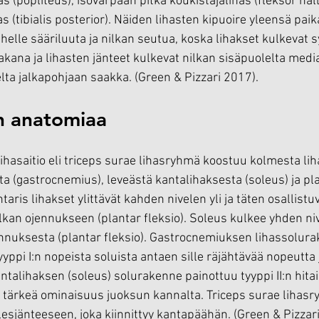
as (popliteus), isovarpaan pitkä koukistajalihas (fleksor hall
 (tibialis posterior). Näiden lihasten kipuoire yleensä pai
elle sääriluuta ja nilkan seutua, koska lihakset kulkevat 
akana ja lihasten jänteet kulkevat nilkan sisäpuolelta medi
ta jalkapohjaan saakka. (Green & Pizzari 2017).
n anatomiaa
ihasaitio eli triceps surae lihasryhmä koostuu kolmesta lih
a (gastrocnemius), leveästä kantalihaksesta (soleus) ja pla
aris lihakset ylittävät kahden nivelen yli ja täten osallistu
kan ojennukseen (plantar fleksio). Soleus kulkee yhden nive
ennuksesta (plantar fleksio). Gastrocnemiuksen lihassolur
ppi I:n nopeista soluista antaen sille räjähtävää nopeutta 
talihaksen (soleus) solurakenne painottuu tyyppi II:n hitais
n tärkeä ominaisuus juoksun kannalta. Triceps surae lihasr
lesjänteeseen, joka kiinnittyy kantapäähän. (Green & Pizzar