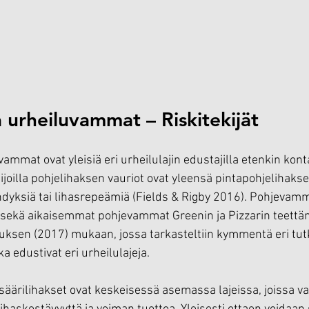
a urheiluvammat – Riskitekijät
vammat ovat yleisiä eri urheilulajin edustajilla etenkin konta
ijoilla pohjelihaksen vauriot ovat yleensä pintapohjelihakse
yksiä tai lihasrepeämiä (Fields & Rigby 2016). Pohjevamma
ä sekä aikaisemmat pohjevammat Greenin ja Pizzarin teettä
ksen (2017) mukaan, jossa tarkasteltiin kymmentä eri tutki
a edustivat eri urheilulajeja.
a säärilihakset ovat keskeisessä asemassa lajeissa, joissa v