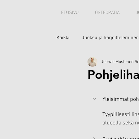
ETUSIVU
OSTEOPATIA
J
Kaikki
Juoksu ja harjoitteleminen
Joonas Mustonen
Se
Minusta
Pohjelih
Yleisimmät po
Tyypillisesti l
alueella sekä nu