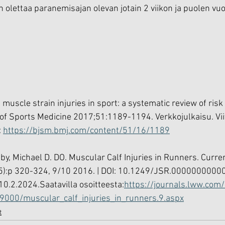
 olettaa paranemisajan olevan jotain 2 viikon ja puolen vuo
 muscle strain injuries in sport: a systematic review of risk 
l of Sports Medicine 2017;51:1189-1194. Verkkojulkaisu. Vii
 
https://bjsm.bmj.com/content/51/16/1189
gby, Michael D. DO. Muscular Calf Injuries in Runners. Curre
5):p 320-324, 9/10 2016. | DOI: 10.1249/JSR.0000000000
10.2.2024.Saatavilla osoitteesta:
https://journals.lww.com
9000/muscular_calf_injuries_in_runners.9.aspx
t