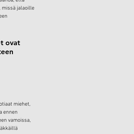
sanoa, että 
 missä jalaoille 
een 
t ovat 
nteen 
tiaat miehet, 
ta ennen 
teen vamoissa, 
äkkäillä 