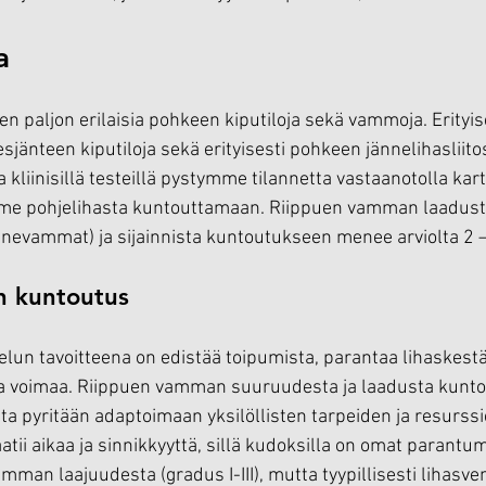
a
 paljon erilaisia pohkeen kiputiloja sekä vammoja. Erityises
esjänteen kiputiloja sekä erityisesti pohkeen jännelihasliit
la kliinisillä testeillä pystymme tilannetta vastaanotolla kar
me pohjelihasta kuntouttamaan. Riippuen vamman laadust
nnevammat) ja sijainnista kuntoutukseen menee arviolta 2 –
n kuntoutus
elun tavoitteena on edistää toipumista, parantaa lihaskestä
aa voimaa. Riippuen vamman suuruudesta ja laadusta kun
a pyritään adaptoimaan yksilöllisten tarpeiden ja resurss
ii aikaa ja sinnikkyyttä, sillä kudoksilla on omat parantumi
mman laajuudesta (gradus I-III), mutta tyypillisesti lihasve