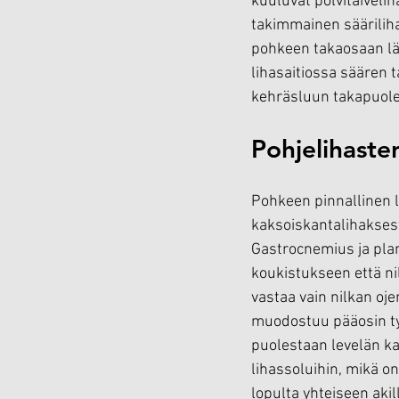
kuuluvat polvitaivelih
takimmainen säärilihas
pohkeen takaosaan läh
lihasaitiossa säären t
kehräsluun takapuolel
Pohjelihaste
Pohkeen pinnallinen l
kaksoiskantalihaksest
Gastrocnemius ja plant
koukistukseen että nil
vastaa vain nilkan oj
muodostuu pääosin tyy
puolestaan levelän kan
lihassoluihin, mikä o
lopulta yhteiseen akil