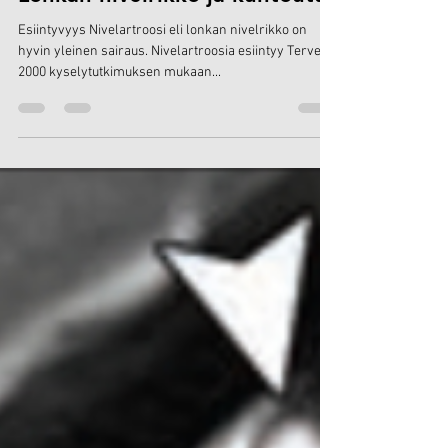
Jul 1, 2025
6 min read
Lonkan nivelrikko ja kuntoutus
Esiintyvyys Nivelartroosi eli lonkan nivelrikko on
hyvin yleinen sairaus. Nivelartroosia esiintyy Terveys
2000 kyselytutkimuksen mukaan...