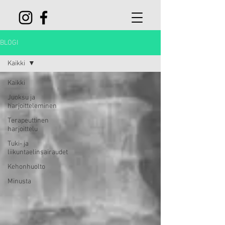
BLOGI
Kaikki
Kaikki
Juoksu ja
harjoitteleminen
Terapeuttinen
harjoittelu
Tuki- ja
liikuntaelinsairaudet
Kehonhuolto
Minusta