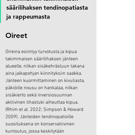
säärilihaksen tendinopatiasta 
ja rappeumasta
Oireet
Oireina esiintyy turvotusta ja kipua 
takimmaisen säärilihaksen jänteen 
alueelle, nilkan sisäkehräsluun takana 
aina jalkapohjan kiinnityksiin saakka. 
Jänteen kuormittaminen on kivuliasta, 
päkiöille nousu on hankalaa, nilkan 
sisäkierto sekä inversiosuunnan 
aktiivinen lihastuki aiheuttaa kipua. 
(Rhim et al. 2022; Simpson & Howard 
2009). Jänteiden tendinopatioille 
suosituksena on konservatiivinen 
kuntoutus, jossa keskitytään 