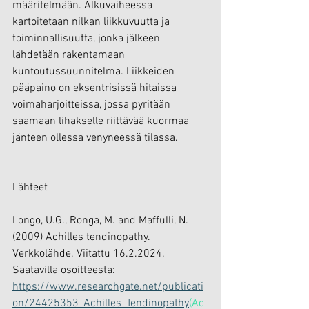
määritelmään. Alkuvaiheessa 
kartoitetaan nilkan liikkuvuutta ja 
toiminnallisuutta, jonka jälkeen 
lähdetään rakentamaan 
kuntoutussuunnitelma. Liikkeiden 
pääpaino on eksentrisissä hitaissa 
voimaharjoitteissa, jossa pyritään 
saamaan lihakselle riittävää kuormaa 
jänteen ollessa venyneessä tilassa.
Lähteet
Longo, U.G., Ronga, M. and Maffulli, N. 
(2009) Achilles tendinopathy. 
Verkkolähde. Viitattu 16.2.2024. 
Saatavilla osoitteesta: 
https://www.researchgate.net/publicati
on/24425353_Achilles_Tendinopathy
(Ac