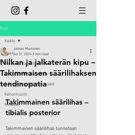
Post
Kaikki
Joonas Mustonen
Kaikki
Jul 31, 2024
3 min read
Nilkan ja jalkaterän kipu –
Juoksu ja harjoitteleminen
Takimmaisen säärilihaksen
Terapeuttinen harjoittelu
tendinopatia
Tuki- ja liikuntaelinsairaudet
Kehonhuolto
Takimmainen säärilihas – 
Minusta
tibialis posterior
Takimmainen säärilihas tunnetaan 