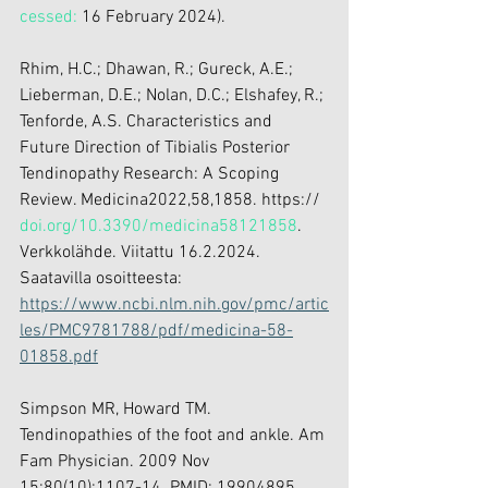
cessed:
 16 February 2024).
Rhim, H.C.; Dhawan, R.; Gureck, A.E.; 
Lieberman, D.E.; Nolan, D.C.; Elshafey, R.; 
Tenforde, A.S. Characteristics and 
Future Direction of Tibialis Posterior 
Tendinopathy Research: A Scoping 
Review. Medicina2022,58,1858. https:// 
doi.org/10.3390/medicina58121858
. 
Verkkolähde. Viitattu 16.2.2024. 
Saatavilla osoitteesta: 
https://www.ncbi.nlm.nih.gov/pmc/artic
les/PMC9781788/pdf/medicina-58-
01858.pdf
Simpson MR, Howard TM. 
Tendinopathies of the foot and ankle. Am 
Fam Physician. 2009 Nov 
15;80(10):1107-14. PMID: 19904895. 