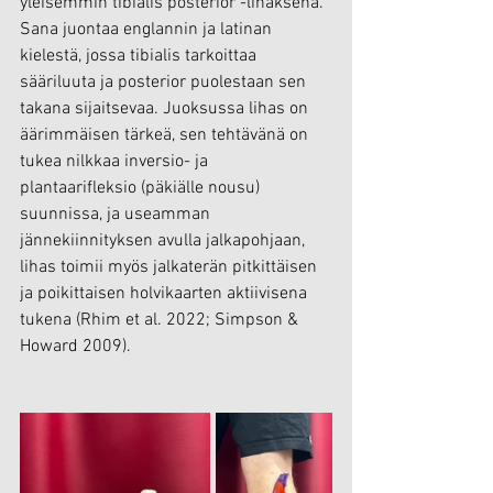
yleisemmin tibialis posterior -lihaksena. 
Sana juontaa englannin ja latinan 
kielestä, jossa tibialis tarkoittaa 
sääriluuta ja posterior puolestaan sen 
takana sijaitsevaa. Juoksussa lihas on 
äärimmäisen tärkeä, sen tehtävänä on 
tukea nilkkaa inversio- ja 
plantaarifleksio (päkiälle nousu) 
suunnissa, ja useamman 
jännekiinnityksen avulla jalkapohjaan, 
lihas toimii myös jalkaterän pitkittäisen 
ja poikittaisen holvikaarten aktiivisena 
tukena (Rhim et al. 2022; Simpson & 
Howard 2009).