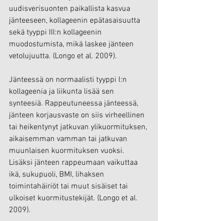
uudisverisuonten paikallista kasvua 
jänteeseen, kollageenin epätasaisuutta 
sekä tyyppi III:n kollageenin 
muodostumista, mikä laskee jänteen 
vetolujuutta. (Longo et al. 2009).
Jänteessä on normaalisti tyyppi I:n 
kollageenia ja liikunta lisää sen 
synteesiä. Rappeutuneessa jänteessä, 
jänteen korjausvaste on siis virheellinen 
tai heikentynyt jatkuvan ylikuormituksen, 
aikaisemman vamman tai jatkuvan 
muunlaisen kuormituksen vuoksi. 
Lisäksi jänteen rappeumaan vaikuttaa 
ikä, sukupuoli, BMI, lihaksen 
toimintahäiriöt tai muut sisäiset tai 
ulkoiset kuormitustekijät. (Longo et al. 
2009). 