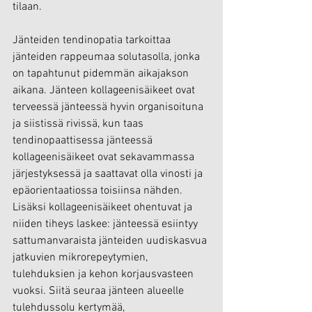
tilaan.
Jänteiden tendinopatia tarkoittaa 
jänteiden rappeumaa solutasolla, jonka 
on tapahtunut pidemmän aikajakson 
aikana. Jänteen kollageenisäikeet ovat 
terveessä jänteessä hyvin organisoituna 
ja siistissä rivissä, kun taas 
tendinopaattisessa jänteessä 
kollageenisäikeet ovat sekavammassa 
järjestyksessä ja saattavat olla vinosti ja 
epäorientaatiossa toisiinsa nähden. 
Lisäksi kollageenisäikeet ohentuvat ja 
niiden tiheys laskee: jänteessä esiintyy 
sattumanvaraista jänteiden uudiskasvua 
jatkuvien mikrorepeytymien, 
tulehduksien ja kehon korjausvasteen 
vuoksi. Siitä seuraa jänteen alueelle 
tulehdussolu kertymää, 