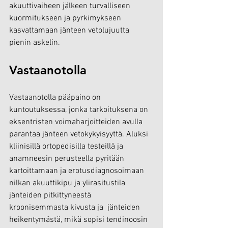
akuuttivaiheen jälkeen turvalliseen 
kuormitukseen ja pyrkimykseen 
kasvattamaan jänteen vetolujuutta 
pienin askelin.
Vastaanotolla
Vastaanotolla pääpaino on 
kuntoutuksessa, jonka tarkoituksena on 
eksentristen voimaharjoitteiden avulla 
parantaa jänteen vetokykyisyyttä. Aluksi 
kliinisillä ortopedisilla testeillä ja 
anamneesin perusteella pyritään 
kartoittamaan ja erotusdiagnosoimaan 
nilkan akuuttikipu ja ylirasitustila 
jänteiden pitkittyneestä 
kroonisemmasta kivusta ja  jänteiden 
heikentymästä, mikä sopisi tendinoosin 