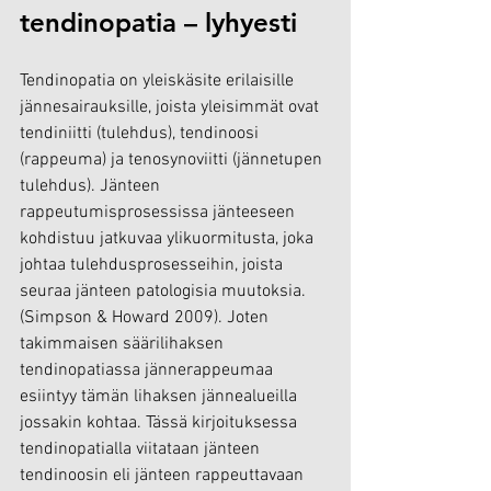
tendinopatia – lyhyesti
Tendinopatia on yleiskäsite erilaisille 
jännesairauksille, joista yleisimmät ovat 
tendiniitti (tulehdus), tendinoosi 
(rappeuma) ja tenosynoviitti (jännetupen 
tulehdus). Jänteen 
rappeutumisprosessissa jänteeseen 
kohdistuu jatkuvaa ylikuormitusta, joka 
johtaa tulehdusprosesseihin, joista 
seuraa jänteen patologisia muutoksia. 
(Simpson & Howard 2009). Joten 
takimmaisen säärilihaksen 
tendinopatiassa jännerappeumaa 
esiintyy tämän lihaksen jännealueilla 
jossakin kohtaa. Tässä kirjoituksessa 
tendinopatialla viitataan jänteen 
tendinoosin eli jänteen rappeuttavaan 