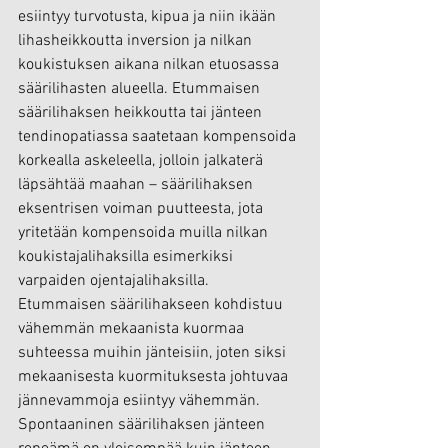
esiintyy turvotusta, kipua ja niin ikään 
lihasheikkoutta inversion ja nilkan 
koukistuksen aikana nilkan etuosassa 
säärilihasten alueella. Etummaisen 
säärilihaksen heikkoutta tai jänteen 
tendinopatiassa saatetaan kompensoida 
korkealla askeleella, jolloin jalkaterä 
läpsähtää maahan – säärilihaksen 
eksentrisen voiman puutteesta, jota 
yritetään kompensoida muilla nilkan 
koukistajalihaksilla esimerkiksi 
varpaiden ojentajalihaksilla. 
Etummaisen säärilihakseen kohdistuu 
vähemmän mekaanista kuormaa 
suhteessa muihin jänteisiin, joten siksi 
mekaanisesta kuormituksesta johtuvaa 
jännevammoja esiintyy vähemmän. 
Spontaaninen säärilihaksen jänteen 