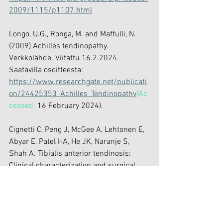
2009/1115/p1107.html
Longo, U.G., Ronga, M. and Maffulli, N. 
(2009) Achilles tendinopathy. 
Verkkolähde. Viitattu 16.2.2024. 
Saatavilla osoitteesta: 
https://www.researchgate.net/publicati
on/24425353_Achilles_Tendinopathy
(Ac
cessed:
 16 February 2024).
Cignetti C, Peng J, McGee A, Lehtonen E, 
Abyar E, Patel HA, He JK, Naranje S, 
Shah A. Tibialis anterior tendinosis: 
Clinical characterization and surgical 
treatment. Foot (Edinb). 2019 Jun;39:79-
84. doi: 10.1016/j.foot.2019.02.006. 
Epub 2019 Feb 13. PMID: 30978661. 
Verkkolähde. Viitattu 26.2.2024. 