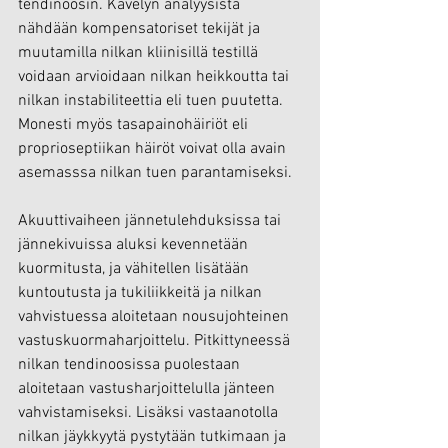
tendinoosin. Kävelyn analyysista 
nähdään kompensatoriset tekijät ja 
muutamilla nilkan kliinisillä testillä 
voidaan arvioidaan nilkan heikkoutta tai 
nilkan instabiliteettia eli tuen puutetta. 
Monesti myös tasapainohäiriöt eli 
proprioseptiikan häiröt voivat olla avain 
asemasssa nilkan tuen parantamiseksi.
Akuuttivaiheen jännetulehduksissa tai 
jännekivuissa aluksi kevennetään 
kuormitusta, ja vähitellen lisätään 
kuntoutusta ja tukiliikkeitä ja nilkan 
vahvistuessa aloitetaan nousujohteinen 
vastuskuormaharjoittelu. Pitkittyneessä 
nilkan tendinoosissa puolestaan 
aloitetaan vastusharjoittelulla jänteen 
vahvistamiseksi. Lisäksi vastaanotolla 
nilkan jäykkyytä pystytään tutkimaan ja 