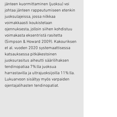
jänteen kuormittaminen (juoksu) voi 
johtaa jänteen rappeutumiseen etenkin 
juoksulajeissa, jossa nilkkaa 
voimakkaasti koukistetaan 
ojennuksesta, jolloin siihen kohdistuu 
voimakasta eksentristä rasitetta 
(Simpson & Howard 2009). Kakouriksen 
et al. vuoden 2020 systemaattisessa 
katsauksessa pitkäkestoinen 
juoksurasitus aiheutti säärilihaksen 
tendinopatiaa 7%:lla juoksua 
harrastavilla ja ultrajuoksijoilla 11%:lla. 
Lukuarvoon sisältyy myös varpaiden 
ojentajalihasten tendinopatiat.