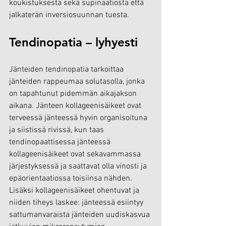
koukistuksesta sekä supinaatiosta että 
jalkaterän inversiosuunnan tuesta.
Tendinopatia – lyhyesti
Jänteiden tendinopatia tarkoittaa 
jänteiden rappeumaa solutasolla, jonka 
on tapahtunut pidemmän aikajakson 
aikana. Jänteen kollageenisäikeet ovat 
terveessä jänteessä hyvin organisoituna 
ja siistissä rivissä, kun taas 
tendinopaattisessa jänteessä 
kollageenisäikeet ovat sekavammassa 
järjestyksessä ja saattavat olla vinosti ja 
epäorientaatiossa toisiinsa nähden. 
Lisäksi kollageenisäikeet ohentuvat ja 
niiden tiheys laskee: jänteessä esiintyy 
sattumanvaraista jänteiden uudiskasvua 