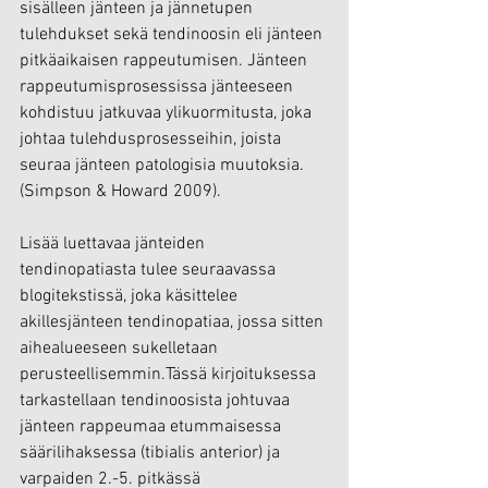
sisälleen jänteen ja jännetupen 
tulehdukset sekä tendinoosin eli jänteen 
pitkäaikaisen rappeutumisen. Jänteen 
rappeutumisprosessissa jänteeseen 
kohdistuu jatkuvaa ylikuormitusta, joka 
johtaa tulehdusprosesseihin, joista 
seuraa jänteen patologisia muutoksia. 
(Simpson & Howard 2009).
Lisää luettavaa jänteiden 
tendinopatiasta tulee seuraavassa 
blogitekstissä, joka käsittelee 
akillesjänteen tendinopatiaa, jossa sitten 
aihealueeseen sukelletaan 
perusteellisemmin.Tässä kirjoituksessa 
tarkastellaan tendinoosista johtuvaa 
jänteen rappeumaa etummaisessa 
säärilihaksessa (tibialis anterior) ja 
varpaiden 2.-5. pitkässä 