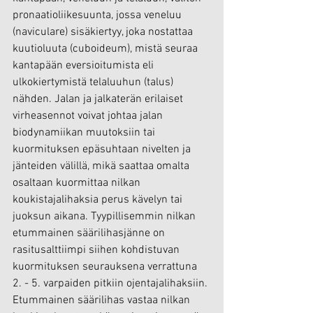
pronaatioliikesuunta, jossa veneluu 
(naviculare) sisäkiertyy, joka nostattaa 
kuutioluuta (cuboideum), mistä seuraa 
kantapään eversioitumista eli 
ulkokiertymistä telaluuhun (talus) 
nähden. Jalan ja jalkaterän erilaiset 
virheasennot voivat johtaa jalan 
biodynamiikan muutoksiin tai 
kuormituksen epäsuhtaan nivelten ja 
jänteiden välillä, mikä saattaa omalta 
osaltaan kuormittaa nilkan 
koukistajalihaksia perus kävelyn tai 
juoksun aikana. Tyypillisemmin nilkan 
etummainen säärilihasjänne on 
rasitusalttiimpi siihen kohdistuvan 
kuormituksen seurauksena verrattuna 
2. - 5. varpaiden pitkiin ojentajalihaksiin. 
Etummainen säärilihas vastaa nilkan 