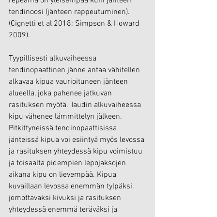
repeämä on yleisempää kuin jänteen 
tendinoosi (jänteen rappeutuminen). 
(Cignetti et al 2018; Simpson & Howard 
2009).
Tyypillisesti alkuvaiheessa 
tendinopaattinen jänne antaa vähitellen 
alkavaa kipua vaurioituneen jänteen 
alueella, joka pahenee jatkuvan 
rasituksen myötä. Taudin alkuvaiheessa 
kipu vähenee lämmittelyn jälkeen. 
Pitkittyneissä tendinopaattisissa 
jänteissä kipua voi esiintyä myös levossa 
ja rasituksen yhteydessä kipu voimistuu 
ja toisaalta pidempien lepojaksojen 
aikana kipu on lievempää. Kipua 
kuvaillaan levossa enemmän tylpäksi, 
jomottavaksi kivuksi ja rasituksen 
yhteydessä enemmä teräväksi ja 