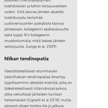
jatkuvien mikrorepeytymien, 
tulehduksien ja kehon korjausvasteen 
vuoksi. Siitä seuraa jänteen alueelle 
tulehdussolu kertymää, 
uudisverisuonten paikallista kasvua 
jänteeseen, kollageenin epätasaisuutta 
sekä tyyppi III:n kollageenin 
muodostumista, mikä laskee jänteen 
vetolujuutta. (Longo et al. 2009).
Nilkan tendinopatia
Väestötieteellisesti etummaisen 
säärilihaksen tendinopatiaa ilmentyy 
tyypillisemmin iäkkäillä miehillä, joilla on 
lääketieteellisesti liitännäissairauksia, 
jotka vaikuttavat jänteiden kuntoon 
heikentävästi (Cignetti et al 2018), mutta 
yleisesti ottaen korkea ikä ja jatkuva 