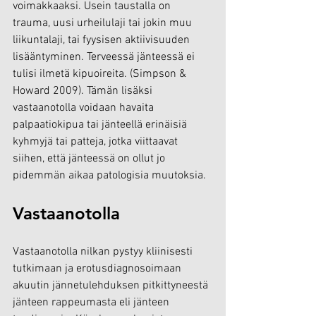
voimakkaaksi. Usein taustalla on 
trauma, uusi urheilulaji tai jokin muu 
liikuntalaji, tai fyysisen aktiivisuuden 
lisääntyminen. Terveessä jänteessä ei 
tulisi ilmetä kipuoireita. (
Simpson & 
Howard 2009). Tämän lisäksi 
vastaanotolla voidaan havaita 
palpaatiokipua tai jänteellä erinäisiä 
kyhmyjä tai patteja, jotka viittaavat 
siihen, että jänteessä on ollut jo 
pidemmän aikaa patologisia muutoksia.
Vastaanotolla
Vastaanotolla nilkan pystyy kliinisesti 
tutkimaan ja erotusdiagnosoimaan 
akuutin jännetulehduksen pitkittyneestä 
jänteen rappeumasta eli jänteen 