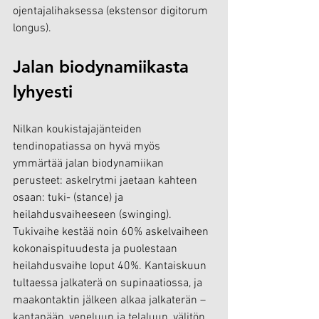
ojentajalihaksessa (ekstensor digitorum 
longus).
Jalan biodynamiikasta 
lyhyesti
Nilkan koukistajajänteiden 
tendinopatiassa on hyvä myös 
ymmärtää jalan biodynamiikan 
perusteet: askelrytmi jaetaan kahteen 
osaan: tuki- (stance) ja 
heilahdusvaiheeseen (swinging). 
Tukivaihe kestää noin 60% askelvaiheen 
kokonaispituudesta ja puolestaan 
heilahdusvaihe loput 40%. Kantaiskuun 
tultaessa jalkaterä on supinaatiossa, ja 
maakontaktin jälkeen alkaa jalkaterän – 
kantapään, veneluun ja telaluun, välitön 