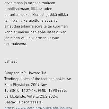
arvioimaan ja tarpeen mukaan 
mobilisoimaan, liikkuvuuden 
parantamiseksi. Monesti jäykkä nilkka 
tai nilkan liikerajoittuneisuus voi 
aiheuttaa liitännäisoireita tai kuorman 
kohdistuneisuuden epäsuhtaa nilkan 
jänteiden välille kuorman kasvun 
seurauksena.
Lähteet
Simpson MR, Howard TM. 
Tendinopathies of the foot and ankle. Am 
Fam Physician. 2009 Nov 
15;80(10):1107-14. PMID: 19904895. 
Verkkolähde. Viitattu 23.2.2024. 
Saatavilla osoitteessta: 
https://www.aafp.org/pubs/afp/issues/