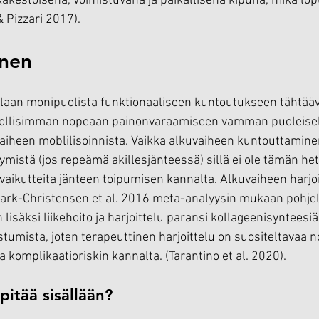
käkestoisena, voimistuvana ja paikallisena kipuna, mikä lop
 Pizzari 2017).
nen
ellaan monipuolista funktionaaliseen kuntoutukseen tähtää
ollisimman nopeaan painonvaraamiseen vamman puoleiselle j
iheen moblilisoinnista. Vaikka alkuvaiheen kuntouttaminen
ymistä (jos repeämä akillesjänteessä) sillä ei ole tämän het
vaikutteita jänteen toipumisen kannalta. Alkuvaiheen harjoit
ark-Christensen et al. 2016 meta-analyysin mukaan pohje
isäksi liikehoito ja harjoittelu paransi kollageenisynteesiä
umista, joten terapeuttinen harjoittelu on suositeltavaa
 komplikaatioriskin kannalta. (Tarantino et al. 2020).
pitää sisällään?