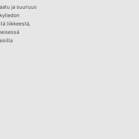
laatu ja suuruus 
kytiedon 
ä liikkeestä, 
meisessä 
isilla 