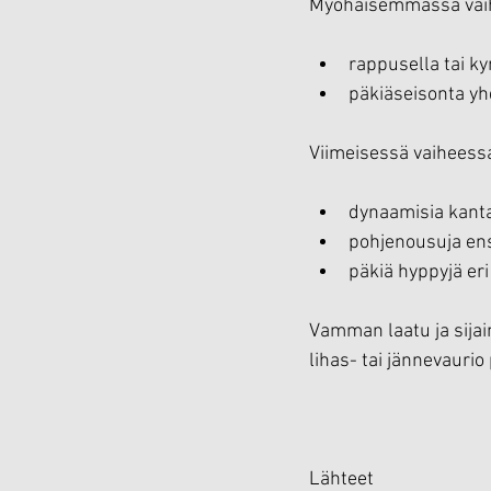
Myöhäisemmässä vai
rappusella tai k
päkiäseisonta yhd
Viimeisessä vaiheess
dynaamisia kanta
pohjenousuja ensi
päkiä hyppyjä eri
Vamman laatu ja sijain
lihas- tai jännevauri
Lähteet