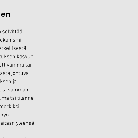
nen
selvittää 
ekanismi: 
tkellisestä 
ituksen kasvun 
uttivamma tai 
asta johtuva 
ksen ja 
teus) vamman 
ma tai tilanne 
merkiksi 
pyn 
aitaan yleensä 
 