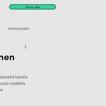
Varaa aika
Kehonhuolto
inen
eisellä tasolla 
austa vuodelta 
ja 