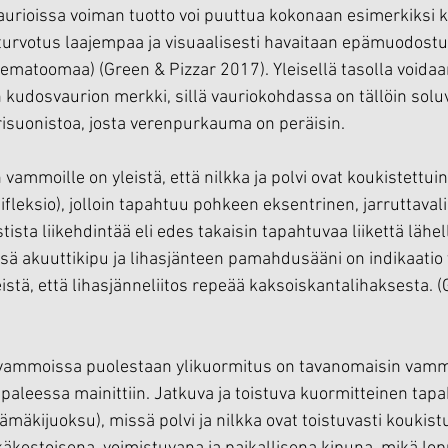
urioissa voiman tuotto voi puuttua kokonaan esimerkiksi 
 turvotus laajempaa ja visuaalisesti havaitaan epämuodostu
atoomaa) (Green & Pizzar 2017). Yleisellä tasolla voidaan
udosvaurion merkki, sillä vauriokohdassa on tällöin solu
risuonistoa, josta verenpurkauma on peräisin.
vammoille on yleistä, että nilkka ja polvi ovat koukistettu
sifleksio), jolloin tapahtuu pohkeen eksentrinen, jarruttaval
tista liikehdintää eli edes takaisin tapahtuvaa liikettä lähel
sä akuuttikipu ja lihasjänteen pamahdusääni on indikaatio 
istä, että lihasjänneliitos repeää kaksoiskantalihaksesta. (
 vammoissa puolestaan ylikuormitus on tavanomaisin va
paleessa mainittiin. Jatkuva ja toistuva kuormitteinen tap
ämäkijuoksu), missä polvi ja nilkka ovat toistuvasti koukist