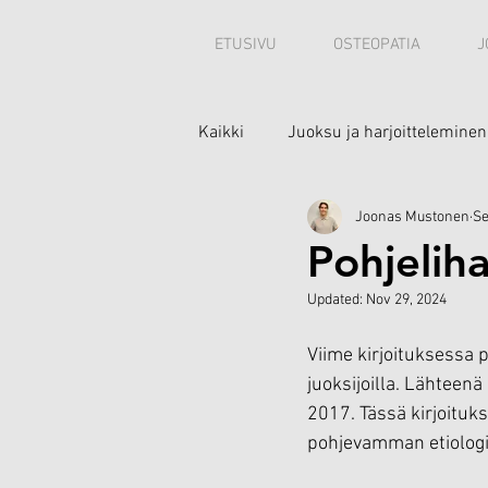
ETUSIVU
OSTEOPATIA
J
Kaikki
Juoksu ja harjoitteleminen
Joonas Mustonen
Se
Minusta
Pohjelih
Updated:
Nov 29, 2024
Viime kirjoituksessa 
juoksijoilla. Lähteenä
2017. Tässä kirjoituks
pohjevamman etiologi