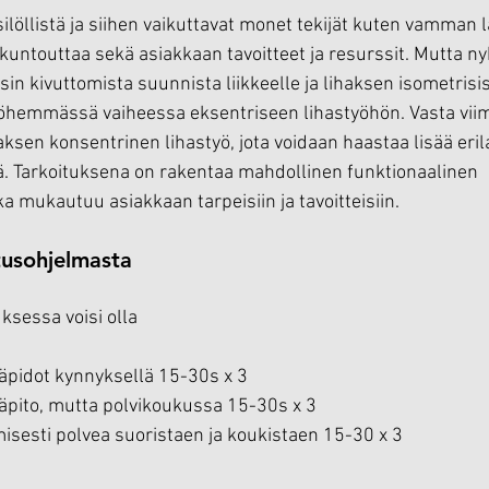
ilöllistä ja siihen vaikuttavat monet tekijät kuten vamman 
untouttaa sekä asiakkaan tavoitteet ja resurssit. Mutta ny
 kivuttomista suunnista liikkeelle ja lihaksen isometrisist
yöhemmässä vaiheessa eksentriseen lihastyöhön. Vasta vii
ksen konsentrinen lihastyö, jota voidaan haastaa lisää erila
. Tarkoituksena on rakentaa mahdollinen funktionaalinen 
a mukautuu asiakkaan tarpeisiin ja tavoitteisiin.
tusohjelmasta 
sessa voisi olla
äpidot kynnyksellä 15-30s x 3
äpito, mutta polvikoukussa 15-30s x 3
isesti polvea suoristaen ja koukistaen 15-30 x 3