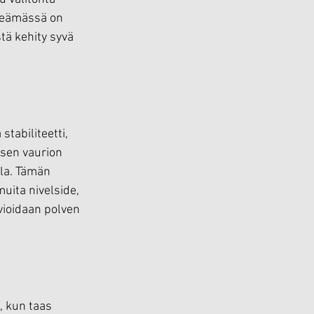
epeämässä on 
tä kehity syvä 
tabiliteetti, 
sen vaurion 
la. Tämän 
uita nivelside, 
vioidaan polven 
, kun taas 