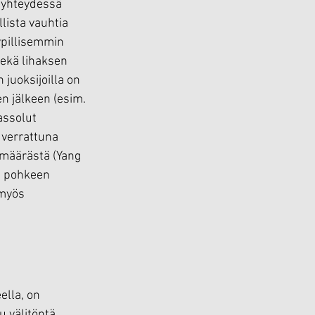
n yhteydessä 
lista vauhtia 
pillisemmin 
ekä lihaksen 
juoksijoilla on 
n jälkeen (esim. 
assolut 
 verrattuna 
määrästä (Yang 
a pohkeen 
 myös 
ella, on 
 välitöntä 