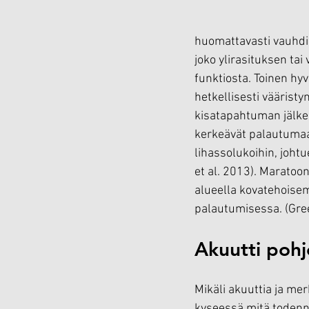
huomattavasti vauhdi
joko ylirasituksen ta
funktiosta. Toinen hyv
hetkellisesti väärist
kisatapahtuman jälkee
kerkeävät palautumaan
lihassolukoihin, joh
et al. 2013). Maratoo
alueella kovatehoisem
palautumisessa. (Gre
Akuutti poh
Mikäli akuuttia ja mer
kyseessä mitä todenn