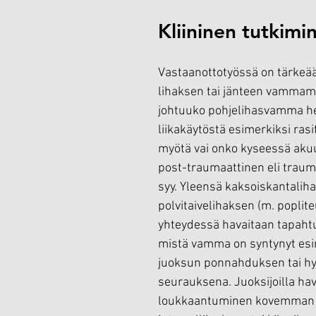
Kliininen tutkimi
Vastaanottotyössä on tärkeää 
lihaksen tai jänteen vammam
johtuuko pohjelihasvamma he
liikakäytöstä esimerkiksi ras
myötä vai onko kyseessä aku
post-traumaattinen eli traum
syy. Yleensä kaksoiskantaliha
polvitaivelihaksen (m. popli
yhteydessä havaitaan tapahtu
mistä vamma on syntynyt esi
juoksun ponnahduksen tai hy
seurauksena. Juoksijoilla hav
loukkaantuminen kovemman