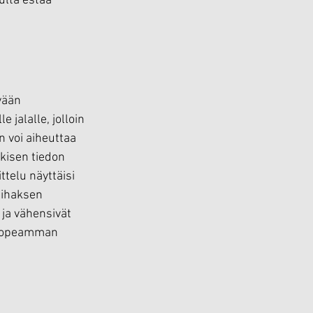
ulta estää 
vään 
alalle, jolloin 
 voi aiheuttaa 
kisen tiedon 
telu näyttäisi 
lihaksen 
 ja vähensivät 
 nopeamman 