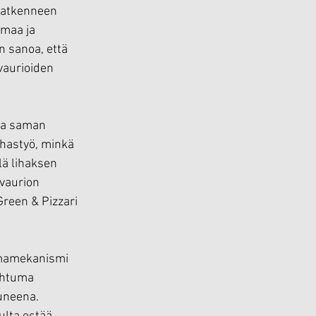
katkenneen 
maa ja 
 sanoa, että 
vaurioiden 
ina saman 
ihastyö, minkä 
lä lihaksen 
vaurion 
Green & Pizzari 
mmamekanismi 
ahtuma 
uneena. 