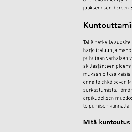
Oirekuva ilmentyy pit
juoksemisen. (Green &
Kuntouttami
Tällä hetkellä suosit
harjoitteluun ja mahd
puhutaan varhaisen va
akillesjänteen pidemt
mukaan pitkäaikaisia 
ennalta ehkäisevän M
surkastumista. Tämän l
arpikudoksen muodost
toipumisen kannalta ja
Mitä kuntoutus 