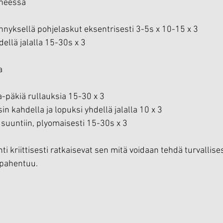
heessa
ynnyksellä pohjelaskut eksentrisesti 3-5s x 10-15 x 3
ellä jalalla 15-30s x 3
a
-päkiä rullauksia 15-30 x 3
n kahdella ja lopuksi yhdellä jalalla 10 x 3
 suuntiin, plyomaisesti 15-30s x 3
ti kriittisesti ratkaisevat sen mitä voidaan tehdä turvallises
o pahentuu.