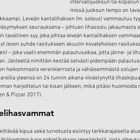
intervallijuoksun tai kilpailu
missä juoksun tempo on taval
kkaampi. Leveän kantalihaksen (m. soleus) vammautuu tyy
i väsymyksen seurauksena – johtuen lihassolu jakaumasta s
in tavallinen syy, joka johtaa leveän kantalihaksen vammaan 
ynyt levon suhde rasitukseen akuutin kovatehoisen rasitukse
n) – joka vaatii enemmän palautusaikaa, jotta jänne- ja lih
. Jänteellä nimittäin kestää selvästi pidempään palautua
tuen heikommasta verenkierrosta ja vähäisemmästä solujen 
nareilla yleensä on 24 tunnin aikana viivästynyttä lihaskipu
man harjoittelun tai kisan jälkeen, mikä pitäisi huomioida
en & Pizzar 2017).
jelihasvammat
kittävää kipua sekä turvotusta esiintyy tarkkarajaisella alue
äköisemmin kyse pohjelihaksen repeämästä, josta aiheutuu