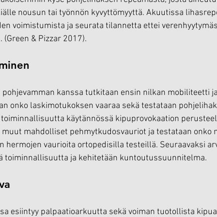
kiälle nousun tai työnnön kyvyttömyyttä. Akuutissa lihasr
den voimistumista ja seurata tilannetta ettei verenhyytymäs
 (Green & Pizzar 2017). 
aminen
pohjevamman kanssa tutkitaan ensin nilkan mobiliteetti ja s
aan onko laskimotukoksen vaaraa sekä testataan pohjelihak
 toiminnallisuutta käytännössä kipuprovokaation perusteel
n muut mahdolliset pehmytkudosvauriot ja testataan onko m
en hermojen vaurioita ortopedisilla testeillä. Seuraavaksi ar
tä toiminnallisuutta ja kehitetään kuntoutussuunnitelma.
uva
sa esiintyy palpaatioarkuutta sekä voiman tuotollista kipua