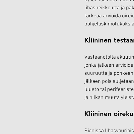
lihasheikkoutta ja pä
tärkeää arvioida oirei
pohjelaskimotukoksia.
Kliininen testa
Vastaanotolla akuutin 
jonka jälkeen arvioid
suuruutta ja pohkeen
jälkeen pois suljetaa
luusto tai perifeerist
ja nilkan muuta yleis
Kliininen oirek
Pienissä lihasvauriois