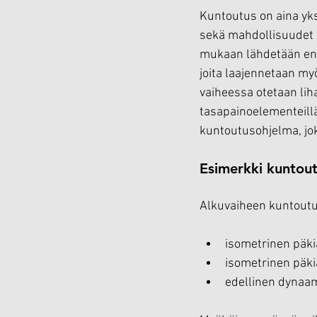
Kuntoutus on aina yks
sekä mahdollisuudet k
mukaan lähdetään ensin
joita laajennetaan m
vaiheessa otetaan liha
tasapainoelementeillä
kuntoutusohjelma, jok
Esimerkki kuntou
Alkuvaiheen kuntoutuk
isometrinen päki
isometrinen päki
edellinen dynaam