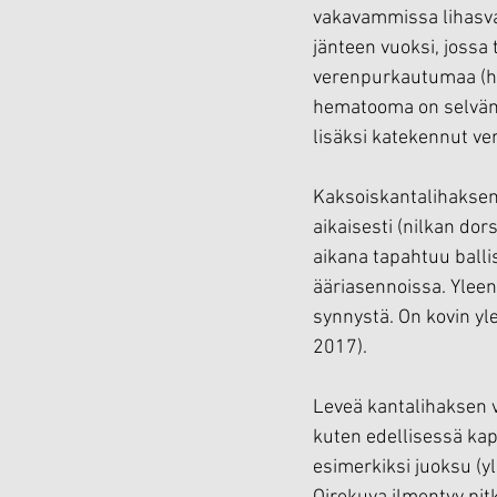
vakavammissa lihasva
jänteen vuoksi, jossa
verenpurkautumaa (hem
hematooma on selvän k
lisäksi katekennut ve
Kaksoiskantalihaksen 
aikaisesti (nilkan dor
aikana tapahtuu ballis
ääriasennoissa. Yleen
synnystä. On kovin yle
2017).
Leveä kantalihaksen
kuten edellisessä kap
esimerkiksi juoksu (yl