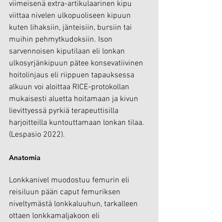
viimeisenä extra-artikulaarinen kipu 
viittaa nivelen ulkopuoliseen kipuun 
kuten lihaksiin, jänteisiin, bursiin tai 
muihin pehmytkudoksiin. Ison 
sarvennoisen kiputilaan eli lonkan 
ulkosyrjänkipuun pätee konsevatiivinen 
hoitolinjaus eli riippuen tapauksessa 
alkuun voi aloittaa RICE-protokollan 
mukaisesti aluetta hoitamaan ja kivun 
lievittyessä pyrkiä terapeuttisilla 
harjoitteilla kuntouttamaan lonkan tilaa. 
(Lespasio 2022).
Anatomia
Lonkkanivel muodostuu femurin eli 
reisiluun pään caput femuriksen 
niveltymästä lonkkaluuhun, tarkalleen 
ottaen lonkkamaljakoon eli 