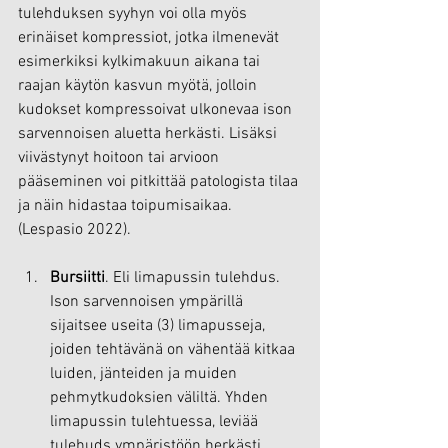
tulehduksen syyhyn voi olla myös 
erinäiset kompressiot, jotka ilmenevät 
esimerkiksi kylkimakuun aikana tai 
raajan käytön kasvun myötä, jolloin 
kudokset kompressoivat ulkonevaa ison 
sarvennoisen aluetta herkästi. Lisäksi 
viivästynyt hoitoon tai arvioon 
pääseminen voi pitkittää patologista tilaa 
ja näin hidastaa toipumisaikaa. 
(Lespasio 2022).
Bursiitti
. Eli limapussin tulehdus. 
Ison sarvennoisen ympärillä 
sijaitsee useita (3) limapusseja, 
joiden tehtävänä on vähentää kitkaa 
luiden, jänteiden ja muiden 
pehmytkudoksien väliltä. Yhden 
limapussin tulehtuessa, leviää 
tulehuds ympäristöön herkästi 