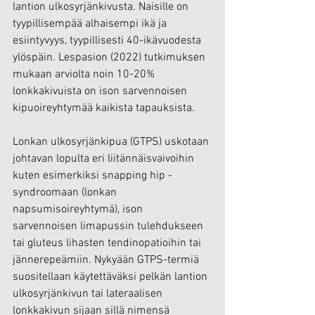
lantion ulkosyrjänkivusta. Naisille on 
tyypillisempää alhaisempi ikä ja 
esiintyvyys, tyypillisesti 40-ikävuodesta 
ylöspäin. Lespasion (2022) tutkimuksen 
mukaan arviolta noin 10-20% 
lonkkakivuista on ison sarvennoisen 
kipuoireyhtymää kaikista tapauksista.
Lonkan ulkosyrjänkipua (GTPS) uskotaan 
johtavan lopulta eri liitännäisvaivoihin 
kuten esimerkiksi snapping hip -
syndroomaan (lonkan 
napsumisoireyhtymä), ison 
sarvennoisen limapussin tulehdukseen 
tai gluteus lihasten tendinopatioihin tai 
jännerepeämiin. Nykyään GTPS-termiä 
suositellaan käytettäväksi pelkän lantion 
ulkosyrjänkivun tai lateraalisen 
lonkkakivun sijaan sillä nimensä 