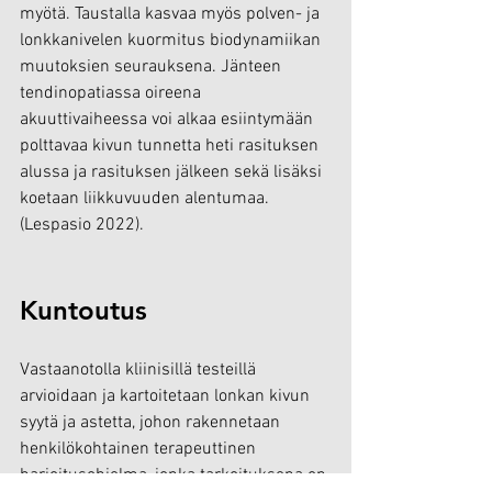
myötä. Taustalla kasvaa myös polven- ja 
lonkkanivelen kuormitus biodynamiikan 
muutoksien seurauksena. Jänteen 
tendinopatiassa oireena 
akuuttivaiheessa voi alkaa esiintymään 
polttavaa kivun tunnetta heti rasituksen 
alussa ja rasituksen jälkeen sekä lisäksi 
koetaan liikkuvuuden alentumaa. 
(Lespasio 2022).
Kuntoutus
Vastaanotolla kliinisillä testeillä 
arvioidaan ja kartoitetaan lonkan kivun 
syytä ja astetta, johon rakennetaan 
henkilökohtainen terapeuttinen 
harjoitusohjelma, jonka tarkoituksena on 