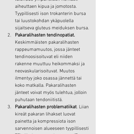
aiheuttaen kipua ja jomotosta. 
Tyypillisesti ison trokanterin bursa 
tai luustokohdan ykäpuolella 
sijaitseva gluteus meiduksen bursa.
Pakaralihasten
tendinopatiat. 
Keskimmäisten pakaralihasten 
rappeumamuutos, jossa jänteet 
tendinoosisoituvat eli niiden 
rakenne muuttuu heikommaksi ja 
neovaskularisoituvat
. Muutos 
ilmentyy joko osassa jännettä tai 
koko matkalla. Pakaralihasten 
jänteet voivat myös tulehtua, jolloin 
puhutaan tendoniitistä.
Pakaralihasten
problematiikat
. Liian 
kireät pakaran lihakset luovat 
painetta ja kompressiota ison 
sarvennoisen alueeseen tyypillisesti 