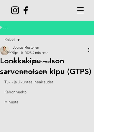
Post
Kaikki
Joonas Mustonen
Kaikki
Apr 10, 2025
4 min read
Lonkkakipu – Ison
Juoksu ja harjoitteleminen
sarvennoisen kipu (GTPS)
Terapeuttinen harjoittelu
Tuki- ja liikuntaelinsairaudet
Kehonhuolto
Minusta