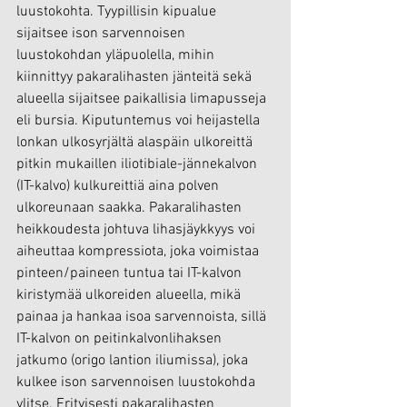
luustokohta. Tyypillisin kipualue 
sijaitsee ison sarvennoisen 
luustokohdan yläpuolella, mihin 
kiinnittyy pakaralihasten jänteitä sekä 
alueella sijaitsee paikallisia limapusseja 
eli bursia. Kiputuntemus voi heijastella 
lonkan ulkosyrjältä alaspäin ulkoreittä 
pitkin mukaillen iliotibiale-jännekalvon 
(IT-kalvo) kulkureittiä aina polven 
ulkoreunaan saakka. Pakaralihasten 
heikkoudesta johtuva lihasjäykkyys voi 
aiheuttaa kompressiota, joka voimistaa 
pinteen/paineen tuntua tai IT-kalvon 
kiristymää ulkoreiden alueella, mikä 
painaa ja hankaa isoa sarvennoista, sillä 
IT-kalvon on peitinkalvonlihaksen 
jatkumo (origo lantion iliumissa), joka 
kulkee ison sarvennoisen luustokohda 
ylitse. Erityisesti pakaralihasten 