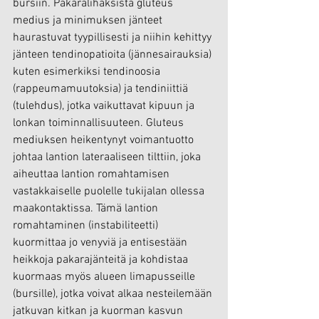
bursiin. Pakaralihaksista gluteus 
medius ja minimuksen jänteet 
haurastuvat tyypillisesti ja niihin kehittyy 
jänteen tendinopatioita (jännesairauksia) 
kuten esimerkiksi tendinoosia 
(rappeumamuutoksia) ja tendiniittiä 
(tulehdus), jotka vaikuttavat kipuun ja 
lonkan toiminnallisuuteen. Gluteus 
mediuksen heikentynyt voimantuotto 
johtaa lantion lateraaliseen tilttiin, joka 
aiheuttaa lantion romahtamisen 
vastakkaiselle puolelle tukijalan ollessa 
maakontaktissa. Tämä lantion 
romahtaminen (instabiliteetti) 
kuormittaa jo venyviä ja entisestään 
heikkoja pakarajänteitä ja kohdistaa 
kuormaas myös alueen limapusseille 
(bursille), jotka voivat alkaa nesteilemään 
jatkuvan kitkan ja kuorman kasvun 