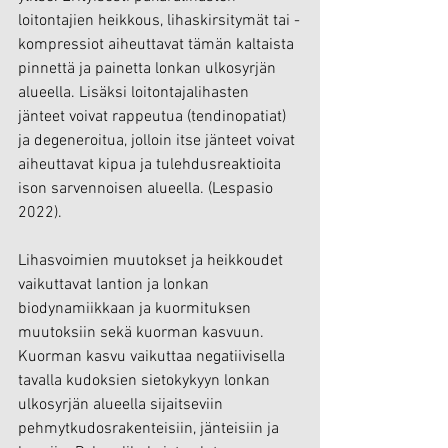
loitontajien heikkous, lihaskirsitymät tai -
kompressiot aiheuttavat tämän kaltaista 
pinnettä ja painetta lonkan ulkosyrjän 
alueella. Lisäksi loitontajalihasten 
jänteet voivat rappeutua (tendinopatiat) 
ja degeneroitua, jolloin itse jänteet voivat 
aiheuttavat kipua ja tulehdusreaktioita 
ison sarvennoisen alueella. (Lespasio 
2022).
Lihasvoimien muutokset ja heikkoudet 
vaikuttavat lantion ja lonkan 
biodynamiikkaan ja kuormituksen 
muutoksiin sekä kuorman kasvuun. 
Kuorman kasvu vaikuttaa negatiivisella 
tavalla kudoksien sietokykyyn lonkan 
ulkosyrjän alueella sijaitseviin 
pehmytkudosrakenteisiin, jänteisiin ja 