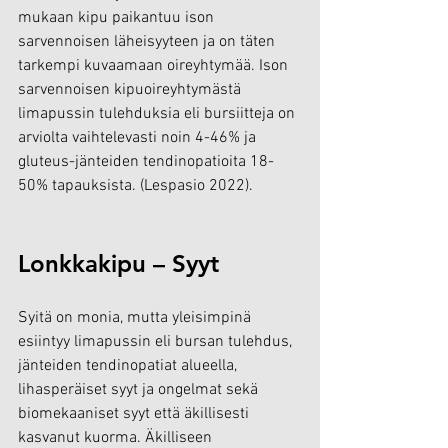
mukaan kipu paikantuu ison 
sarvennoisen läheisyyteen ja on täten 
tarkempi kuvaamaan oireyhtymää. Ison 
sarvennoisen kipuoireyhtymästä 
limapussin tulehduksia eli bursiitteja on 
arviolta vaihtelevasti noin 4-46% ja 
gluteus-jänteiden tendinopatioita 18-
50% tapauksista. (Lespasio 2022).
Lonkkakipu – Syyt
Syitä on monia, mutta yleisimpinä 
esiintyy limapussin eli bursan tulehdus, 
jänteiden tendinopatiat alueella, 
lihasperäiset syyt ja ongelmat sekä 
biomekaaniset syyt että äkillisesti 
kasvanut kuorma. Äkilliseen 