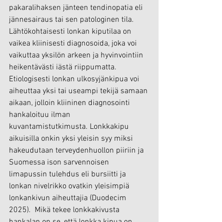
pakaralihaksen jänteen tendinopatia eli 
jännesairaus tai sen patologinen tila. 
Lähtökohtaisesti lonkan kiputilaa on 
vaikea kliinisesti diagnosoida, joka voi 
vaikuttaa yksilön arkeen ja hyvinvointiin 
heikentävästi iästä riippumatta. 
Etiologisesti lonkan ulkosyjänkipua voi 
aiheuttaa yksi tai useampi tekijä samaan 
aikaan, jolloin kliininen diagnosointi 
hankaloituu ilman 
kuvantamistutkimusta. Lonkkakipu 
aikuisilla onkin yksi yleisin syy miksi 
hakeudutaan terveydenhuollon piiriin ja 
Suomessa ison sarvennoisen 
limapussin tulehdus eli bursiitti ja 
lonkan nivelrikko ovatkin yleisimpiä 
lonkankivun aiheuttajia (Duodecim 
2025).  Mikä tekee lonkkakivusta 
hankalan on se, että lonkka kipua on 