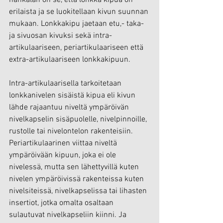
erilaista ja se luokitellaan kivun suunnan 
mukaan. Lonkkakipu jaetaan etu,- taka- 
ja sivuosan kivuksi sekä intra-
artikulaariseen, periartikulaariseen että 
extra-artikulaariseen lonkkakipuun.
Intra-artikulaarisella tarkoitetaan 
lonkkanivelen sisäistä kipua eli kivun 
lähde rajaantuu niveltä ympäröivän 
nivelkapselin sisäpuolelle, nivelpinnoille, 
rustolle tai nivelontelon rakenteisiin. 
Periartikulaarinen viittaa niveltä 
ympäröivään kipuun, joka ei ole 
nivelessä, mutta sen lähettyvillä kuten 
nivelen ympäröivissä rakenteissa kuten 
nivelsiteissä, nivelkapselissa tai lihasten 
insertiot, jotka omalta osaltaan 
sulautuvat nivelkapseliin kiinni. Ja 