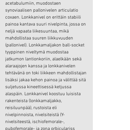
acetabulumiin, muodostaen 
synoviaalisen pallonivelen articulatio 
coxaen. Lonkkanivel on erittäin stabiili 
painoa kantava suuri nivelpinta, jossa on 
neljä vapaata liikesuuntaa, mikä 
mahdollistaa suuren liikkuvuuden 
(pallonivel). Lonkkamaljakon ball-socket 
tyyppinen niveltymä muodostaa 
jatkumon lantionkoriin, alaelkään sekä 
alaraajojen kanssa ja lonkkanivelen 
tehtävänä on toki liikkeen mahdollistajan 
lisäksi jakaa kehon painoa ja välittää sitä 
suljetussa kineettisessä ketjussa 
alaspäin. Lonkkanivel koostuu luisista 
rakenteista (lonkkamaljakko, 
reisiluunpää), rustoista eli 
nivelpinnoista, nivelsiteistä (Y-
nivelsiteestä, ischiofemorale-, 
pubofemorale- ja zona orbiculariss 