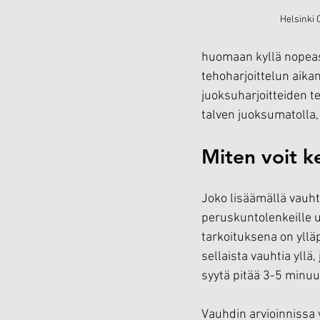
Helsinki 
huomaan kyllä nopeast
tehoharjoittelun aikan
juoksuharjoitteiden t
talven juoksumatolla,
Miten voit k
Joko lisäämällä vauht
peruskuntolenkeille u
tarkoituksena on ylläp
sellaista vauhtia yllä,
syytä pitää 3-5 minuut
Vauhdin arvioinnissa