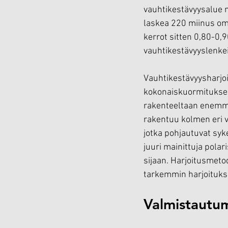
vauhtikestävyysalue m
laskea 220 miinus oma
kerrot sitten 0,80-0,9
vauhtikestävyyslenkei
Vauhtikestävyysharjoi
kokonaiskuormituksest
rakenteeltaan enemmän
rakentuu kolmen eri 
jotka pohjautuvat syk
juuri mainittuja pola
sijaan. Harjoitusmeto
tarkemmin harjoitukse
Valmistautum