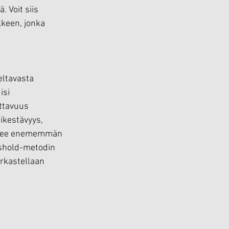
 Voit siis 
keen, jonka 
eltavasta 
si 
ttavuus 
ikestävyys, 
 tukee enememmän 
eshold-metodin 
rkastellaan 