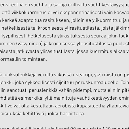
ensiteettiä eli vauhtia ja saroja erillisillä vauhtikestävyysju
ttä viikkokuormitus ei voi eksponentiaalisesti vain kasvaa,
ä kerkeä adaptoitua rasitukseen, jolloin se ylikuormittuu ja
hetkellisestä tai kroonisesta ylirasitustilasta, joista jälki
Tyypillisesti hetkellisestä ylirasituksesta seuraa jokin lou
minen (väsyminen) ja kroonisessa ylirasitustilassa puoles
aisesta jatkuvasta ylirasitustilasta, jossa kuormitus alkaa
ormaaliin toimintaan.
uoksulenkkejä voi olla viikossa useampi, yksi niistä on pisi
enkki, joka sykkeellisesti sijoittuu peruskuntoalueelle. Toi
niin sanotusti peruslenkkiä vähän pidempi, mutta ei niin pitk
 yhdistää esimerkiksi yllä mainittuja vauhtikestävyyden omi
kit voivat olla kestoltaan aerobista kapasiteettia ylläpitävi
aisuuksia kehittäviä juoksuharjoitteita.