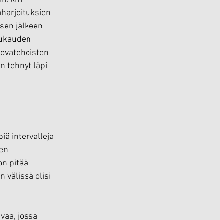
aharjoituksien 
sen jälkeen 
uukauden 
 kovatehoisten 
n tehnyt läpi 
ä intervalleja 
en 
on pitää 
n välissä olisi 
vaa, jossa 