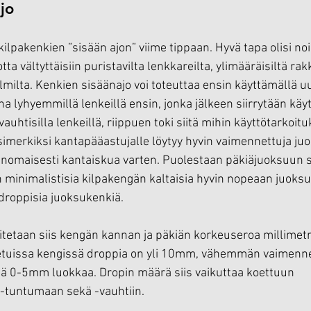
jo
kilpakenkien ”sisään ajon” viime tippaan. Hyvä tapa olisi noi
otta vältyttäisiin puristavilta lenkkareilta, ylimääräisiltä rakk
lmilta. Kenkien sisäänajo voi toteuttaa ensin käyttämällä u
na lyhyemmillä lenkeillä ensin, jonka jälkeen siirrytään käy
auhtisilla lenkeillä, riippuen toki siitä mihin käyttötarkoit
simerkiksi kantapääastujalle löytyy hyvin vaimennettuja juo
enomaisesti kantaiskua varten. Puolestaan päkiäjuoksuun 
minimalistisia kilpakengän kaltaisia hyvin nopeaan juoks
droppisia juoksukenkiä.
itetaan siis kengän kannan ja päkiän korkeuseroa millimetr
netuissa kengissä droppia on yli 10mm, vähemmän vaimenne
ä 0-5mm luokkaa. Dropin määrä siis vaikuttaa koettuun 
-tuntumaan sekä -vauhtiin.