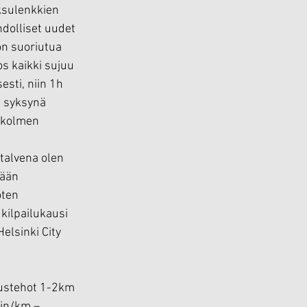
ksulenkkien 
dolliset uudet 
on suoriutua 
s kaikki sujuu 
sti, niin 1h 
 syksynä 
 kolmen 
 
talvena olen 
ään 
oten 
kilpailukausi 
elsinki City 
itustehot 1-2km 
min/km – 