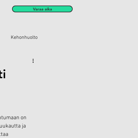
Varaa aika
Kehonhuolto
ti
ahtumaan on 
kuukautta ja 
ttaa 