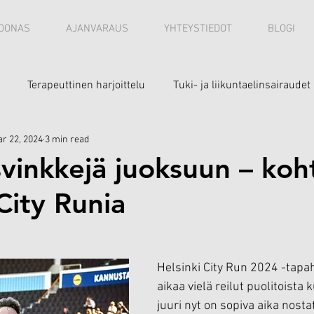
OONAS
AJANVARAUS
YHTEYSTIEDOT
BLOGI
Terapeuttinen harjoittelu
Tuki- ja liikuntaelinsairaudet
r 22, 2024
3 min read
svinkkejä juoksuun – koh
City Runia
Helsinki City Run 2024 -tap
aikaa vielä reilut puolitoista 
juuri nyt on sopiva aika nosta