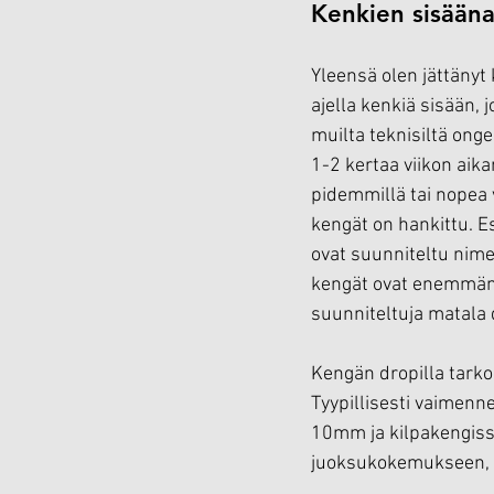
Kenkien sisääna
Yleensä olen jättänyt 
ajella kenkiä sisään, j
muilta teknisiltä onge
1-2 kertaa viikon aika
pidemmillä tai nopea v
kengät on hankittu. E
ovat suunniteltu nim
kengät ovat enemmän 
suunniteltuja matala 
Kengän dropilla tarko
Tyypillisesti vaimen
10mm ja kilpakengiss
juoksukokemukseen, 