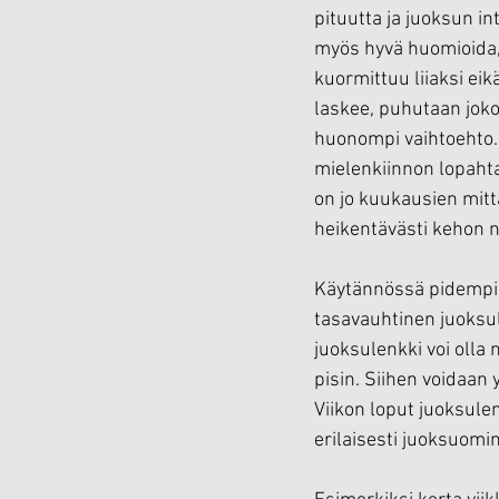
pituutta ja juoksun int
myös hyvä huomioida, e
kuormittuu liiaksi eik
laskee, puhutaan joko 
huonompi vaihtoehto. 
mielenkiinnon lopahta
on jo kuukausien mitt
heikentävästi kehon n
Käytännössä pidempiä j
tasavauhtinen juoksul
juoksulenkki voi olla 
pisin. Siihen voidaan
Viikon loput juoksulen
erilaisesti juoksuomin