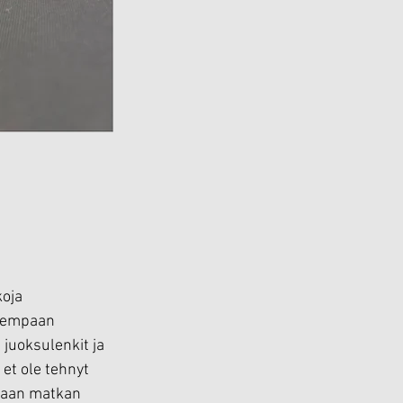
oja 
isempaan 
juoksulenkit ja 
 et ole tehnyt 
amaan matkan 