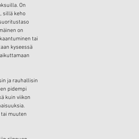
oksuilla. On 
 sillä keho 
 suoritustaso 
mmäinen on 
kkaantuminen tai 
taan kyseessä 
 vaikuttamaan 
n ja rauhallisin 
nen pidempi 
ä kuin viikon 
naisuuksia. 
ä tai muuten 