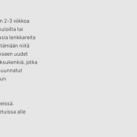
n 2-3 viikkoa 
uloilta tai 
usia lenkkareita 
ttämään niitä 
ukseen uudet 
ksukenkiä, jotka 
suunnatut 
uun 
eissä. 
tuissa alle 