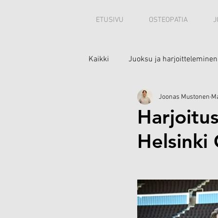
ETUSIVU
OSTEOPATIA
J
Kaikki
Juoksu ja harjoitteleminen
Joonas Mustonen
Ma
Minusta
Harjoitu
Helsinki 