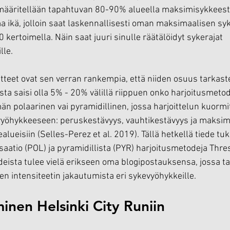
ääritellään tapahtuvan 80-90% alueella maksimisykkeestä.
 ikä, jolloin saat laskennallisesti oman maksimaalisen syk
0 kertoimella. Näin saat juuri sinulle räätälöidyt sykerajat 
lle.
tteet ovat sen verran rankempia, että niiden osuus tarkast
a saisi olla 5% - 20% välillä riippuen onko harjoitusmetodi
 polaarinen vai pyramidillinen, jossa harjoittelun kuormi
vyöhykkeeseen: peruskestävyys, vauhtikestävyys ja maksim
ealueisiin (Selles-Perez et al. 2019). Tällä hetkellä tiede
risaatio (POL) ja pyramidillista (PYR) harjoitusmetodeja Thr
deista tulee vielä erikseen oma blogipostauksensa, jossa ta
n intensiteetin jakautumista eri sykevyöhykkeille.
inen Helsinki City Runiin