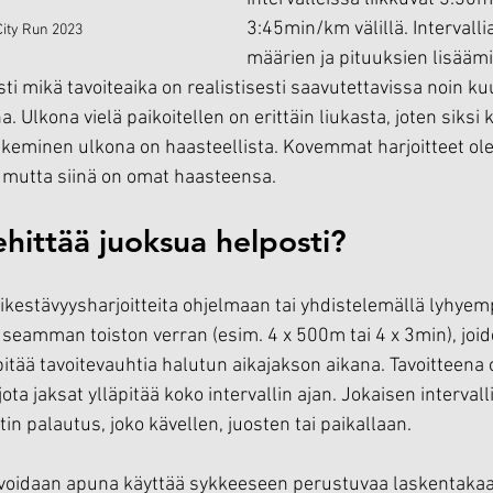
3:45min/km välillä. Intervalli
City Run 2023
määrien ja pituuksien lisäämi
i mikä tavoiteaika on realistisesti saavutettavissa noin k
a. Ulkona vielä paikoitellen on erittäin liukasta, joten siksi
ekeminen ulkona on haasteellista. Kovemmat harjoitteet ole
 mutta siinä on omat haasteensa.
ehittää juoksua helposti?
ikestävyysharjoitteita ohjelmaan tai yhdistelemällä lyhyempi
seamman toiston verran (esim. 4 x 500m tai 4 x 3min), joid
itää tavoitevauhtia halutun aikajakson aikana. Tavoitteena 
 jota jaksat ylläpitää koko intervallin ajan. Jokaisen intervalli
in palautus, joko kävellen, juosten tai paikallaan.
 voidaan apuna käyttää sykkeeseen perustuvaa laskentakaa