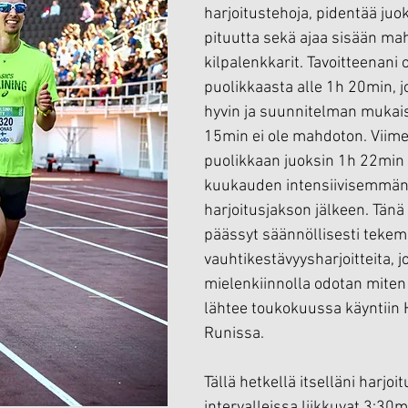
harjoitustehoja, pidentää juo
pituutta sekä ajaa sisään mah
kilpalenkkarit. Tavoitteenani 
puolikkaasta alle 1h 20min, jo
hyvin ja suunnitelman mukaise
15min ei ole mahdoton. Viime
puolikkaan juoksin 1h 22min
kuukauden intensiivisemmän
harjoitusjakson jälkeen. Tänä 
päässyt säännöllisesti tekem
vauhtikestävyysharjoitteita, j
mielenkiinnolla odotan miten 
lähtee toukokuussa käyntiin H
Runissa.
Tällä hetkellä itselläni harjo
intervalleissa liikkuvat 3:30