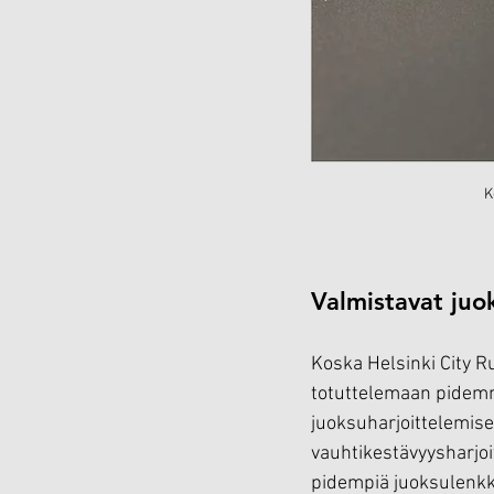
K
Valmistavat juok
Koska Helsinki City Ru
totuttelemaan pidemm
juoksuharjoittelemise
vauhtikestävyysharjoitt
pidempiä juoksulenkke