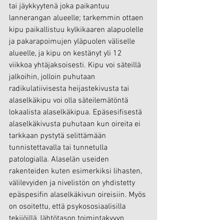
tai jäykkyytenä joka paikantuu 
lannerangan alueelle; tarkemmin ottaen 
kipu paikallistuu kylkikaaren alapuolelle 
ja pakarapoimujen yläpuolen väliselle 
alueelle, ja kipu on kestänyt yli 12 
viikkoa yhtäjaksoisesti. Kipu voi säteillä 
jalkoihin, jolloin puhutaan 
radikulatiivisesta heijastekivusta tai 
alaselkäkipu voi olla säteilemätöntä 
lokaalista alaselkäkipua. Epäsesifisestä 
alaselkäkivusta puhutaan kun oireita ei 
tarkkaan pystytä selittämään 
tunnistettavalla tai tunnetulla 
patologialla. Alaselän useiden 
rakenteiden kuten esimerkiksi lihasten, 
välilevyiden ja nivelistön on yhdistetty 
epäspesifin alaselkäkivun oireisiin. Myös 
on osoitettu, että psykososiaalisilla 
tekijöillä, lähtötason toimintakyvyn 