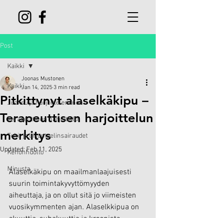
Post
Kaikki
Joonas Mustonen
Kaikki
Jan 14, 2025
3 min read
Pitkittynyt alaselkäkipu –
Juoksu ja harjoitteleminen
Terapeuttisen harjoittelun
Terapeuttinen harjoittelu
merkitys
Tuki- ja liikuntaelinsairaudet
Updated:
Feb 11, 2025
Kehonhuolto
Minusta
Alaselkäkipu on maailmanlaajuisesti 
suurin toimintakyvyttömyyden 
aiheuttaja, ja on ollut sitä jo viimeisten 
vuosikymmenten ajan. Alaselkkipua on 