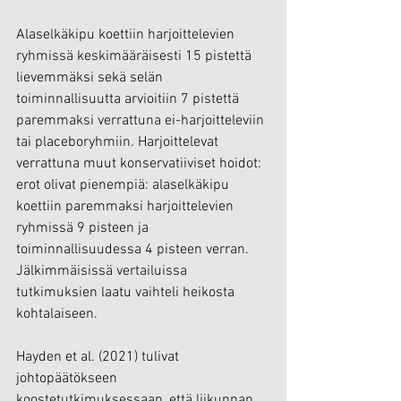
Alaselkäkipu koettiin harjoittelevien 
ryhmissä keskimääräisesti 15 pistettä 
lievemmäksi sekä selän 
toiminnallisuutta arvioitiin 7 pistettä 
paremmaksi verrattuna ei-harjoitteleviin 
tai placeboryhmiin. Harjoittelevat 
verrattuna muut konservatiiviset hoidot: 
erot olivat pienempiä: alaselkäkipu 
koettiin paremmaksi harjoittelevien 
ryhmissä 9 pisteen ja 
toiminnallisuudessa 4 pisteen verran. 
Jälkimmäisissä vertailuissa 
tutkimuksien laatu vaihteli heikosta 
kohtalaiseen.
Hayden et al. (2021) tulivat 
johtopäätökseen 
koostetutkimuksessaan, että liikunnan 