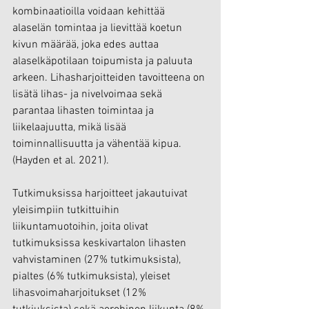
kombinaatioilla voidaan kehittää 
alaselän tomintaa ja lievittää koetun 
kivun määrää, joka edes auttaa 
alaselkäpotilaan toipumista ja paluuta 
arkeen. Lihasharjoitteiden tavoitteena on 
lisätä lihas- ja nivelvoimaa sekä 
parantaa lihasten toimintaa ja 
liikelaajuutta, mikä lisää 
toiminnallisuutta ja vähentää kipua. 
(Hayden et al. 2021).
Tutkimuksissa harjoitteet jakautuivat 
yleisimpiin tutkittuihin 
liikuntamuotoihin, joita olivat 
tutkimuksissa keskivartalon lihasten 
vahvistaminen (27% tutkimuksista), 
pialtes (6% tutkimuksista), yleiset 
lihasvoimaharjoitukset (12% 