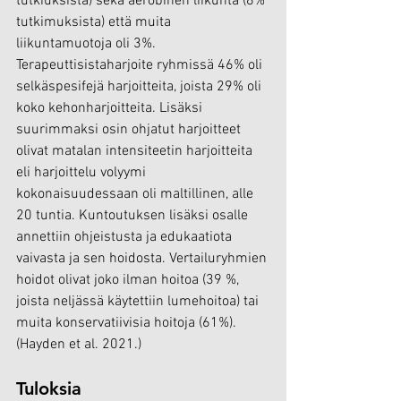
tutkiuksista) sekä aerobinen liikunta (8% 
tutkimuksista) että muita 
liikuntamuotoja oli 3%. 
Terapeuttisistaharjoite ryhmissä 46% oli 
selkäspesifejä harjoitteita, joista 29% oli 
koko kehonharjoitteita. Lisäksi 
suurimmaksi osin ohjatut harjoitteet 
olivat matalan intensiteetin harjoitteita 
eli harjoittelu volyymi 
kokonaisuudessaan oli maltillinen, alle 
20 tuntia. Kuntoutuksen lisäksi osalle 
annettiin ohjeistusta ja edukaatiota 
vaivasta ja sen hoidosta. 
Vertailuryhmien 
hoidot olivat joko ilman hoitoa (39 %, 
joista neljässä käytettiin lumehoitoa) tai 
muita konservatiivisia hoitoja (61%). 
(Hayden et al. 2021.)
Tuloksia