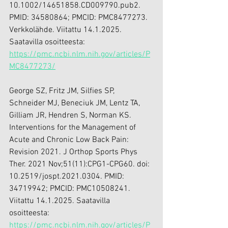
10.1002/14651858.CD009790.pub2. 
PMID: 34580864; PMCID: PMC8477273. 
Verkkolähde. Viitattu 14.1.2025. 
Saatavilla osoitteesta: 
https://pmc.ncbi.nlm.nih.gov/articles/P
MC8477273/
George SZ, Fritz JM, Silfies SP, 
Schneider MJ, Beneciuk JM, Lentz TA, 
Gilliam JR, Hendren S, Norman KS. 
Interventions for the Management of 
Acute and Chronic Low Back Pain: 
Revision 2021. J Orthop Sports Phys 
Ther. 2021 Nov;51(11):CPG1-CPG60. doi: 
10.2519/jospt.2021.0304. PMID: 
34719942; PMCID: PMC10508241. 
Viitattu 14.1.2025. Saatavilla 
osoitteesta: 
https://pmc.ncbi.nlm.nih.gov/articles/P