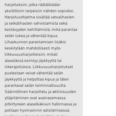
harjoituksiin, jotka räätälöidään 
yksilöllisiin tarpeisiin nähden sopiviksi. 
Harjoitusohjelma sisältää vatsalihasten 
ja selkälihasten vahvistamista sekä 
kestävyyden kehittämistä, mikä parantaa 
selän tukea ja vähentää kipua. 
Lihaskunnon parantamisen lisäksi 
keskitytään mahdollisesti myös 
liikkuvuusharjoitteisiin, mikäli 
alaselässä esiintyy jäykkyyttä tai 
liikerajoituksia. Liikkuvuusharjoitukset 
puolestaan voivat vähentää selän 
jäykkyyttä ja helpottaa kipua ja täten 
parantavat selän toiminnallisuutta. 
Säännöllinen harjoittelu ja aktiivisuuden 
ylläpitäminen ovat avainasemassa 
pitkittyneen alaselkäkivun hallinnassa ja 
potilaan hyvinvoinnin edistämisessä. 