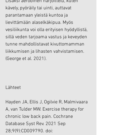
Lisäksi aerobinen harjoittelu, kuten 
kävely, pyöräily tai uinti, auttavat 
parantamaan yleistä kuntoa ja 
lievittämään alaselkäkipua. Myös 
vesiliikunta voi olla erityisen hyödyllistä, 
sillä veden tarjoama vastus ja keveyden 
tunne mahdollistavat kivuttomamman 
liikkumisen ja lihasten vahvistamisen. 
(George et al. 2021).
Lähteet
Hayden JA, Ellis J, Ogilvie R, Malmivaara 
A, van Tulder MW. Exercise therapy for 
chronic low back pain. Cochrane 
Database Syst Rev. 2021 Sep 
28;9(9):CD009790. doi: 