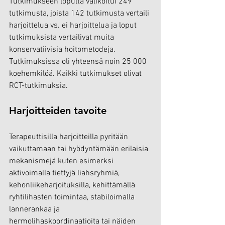
Tutkimukseen lopulta valikoitui 249 
tutkimusta, joista 142 tutkimusta vertaili 
harjoittelua vs. ei harjoittelua ja loput 
tutkimuksista vertailivat muita 
konservatiivisia hoitometodeja. 
Tutkimuksissa oli yhteensä noin 25 000 
koehemkilöä. Kaikki tutkimukset olivat 
RCT-tutkimuksia.
Harjoitteiden tavoite
Terapeuttisilla harjoitteilla pyritään 
vaikuttamaan tai hyödyntämään erilaisia 
mekanismejä kuten esimerksi 
aktivoimalla tiettyjä liahsryhmiä, 
kehonliikeharjoituksilla, kehittämällä 
ryhtilihasten toimintaa, stabiloimalla 
lannerankaa ja 
hermolihaskoordinaatioita tai näiden 