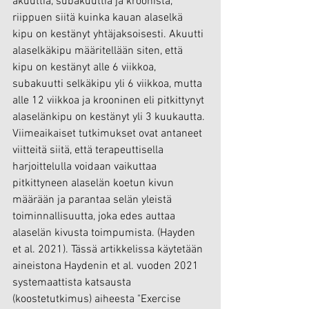
akuuttia, subakuuttia ja kroonista, 
riippuen siitä kuinka kauan alaselkä 
kipu on kestänyt yhtäjaksoisesti. Akuutti 
alaselkäkipu määritellään siten, että 
kipu on kestänyt alle 6 viikkoa, 
subakuutti selkäkipu yli 6 viikkoa, mutta 
alle 12 viikkoa ja krooninen eli pitkittynyt 
alaselänkipu on kestänyt yli 3 kuukautta. 
Viimeaikaiset tutkimukset ovat antaneet 
viitteitä siitä, että terapeuttisella 
harjoittelulla voidaan vaikuttaa 
pitkittyneen alaselän koetun kivun 
määrään ja parantaa selän yleistä 
toiminnallisuutta, joka edes auttaa 
alaselän kivusta toimpumista. (Hayden 
et al. 2021). Tässä artikkelissa käytetään 
aineistona Haydenin et al. vuoden 2021 
systemaattista katsausta 
(koostetutkimus) aiheesta "Exercise 