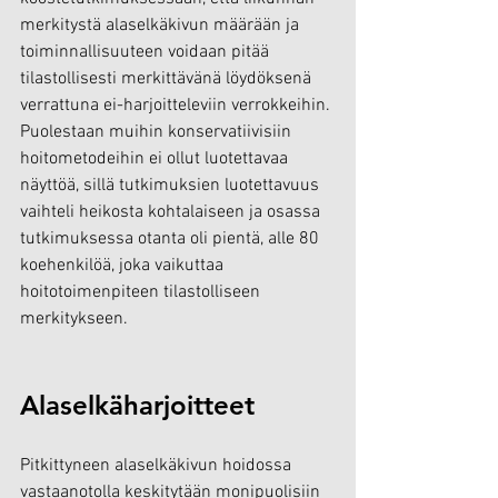
merkitystä alaselkäkivun määrään ja 
toiminnallisuuteen voidaan pitää 
tilastollisesti merkittävänä löydöksenä 
verrattuna ei-harjoitteleviin verrokkeihin. 
Puolestaan muihin konservatiivisiin 
hoitometodeihin ei ollut luotettavaa 
näyttöä, sillä tutkimuksien luotettavuus 
vaihteli heikosta kohtalaiseen ja osassa 
tutkimuksessa otanta oli pientä, alle 80 
koehenkilöä, joka vaikuttaa 
hoitotoimenpiteen tilastolliseen 
merkitykseen. 
Alaselkäharjoitteet
Pitkittyneen alaselkäkivun hoidossa 
vastaanotolla keskitytään monipuolisiin 