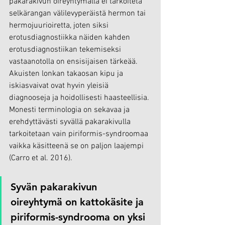
pakarakivun oireyhtymällä ei tarkoiteta 
selkärangan välilevyperäistä hermon tai 
hermojuurioiretta, joten siksi 
erotusdiagnostiikka näiden kahden 
erotusdiagnostiikan tekemiseksi 
vastaanotolla on ensisijaisen tärkeää. 
Akuisten lonkan takaosan kipu ja 
iskiasvaivat ovat hyvin yleisiä 
diagnooseja ja hoidollisesti haasteellisia. 
Monesti terminologia on sekavaa ja 
erehdyttävästi syvällä pakarakivulla 
tarkoitetaan vain piriformis-syndroomaa 
vaikka käsitteenä se on paljon laajempi 
(Carro et al. 2016).
Syvän pakarakivun 
oireyhtymä on kattokäsite ja 
piriformis-syndrooma on yksi 