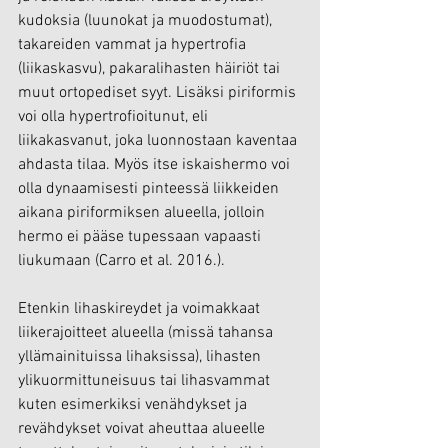
kudoksia (luunokat ja muodostumat), 
takareiden vammat ja hypertrofia 
(liikaskasvu), pakaralihasten häiriöt tai 
muut ortopediset syyt. Lisäksi piriformis 
voi olla hypertrofioitunut, eli 
liikakasvanut, joka luonnostaan kaventaa 
ahdasta tilaa. Myös itse iskaishermo voi 
olla dynaamisesti pinteessä liikkeiden 
aikana piriformiksen alueella, jolloin 
hermo ei pääse tupessaan vapaasti 
liukumaan 
(Carro et al. 2016.). 
Etenkin lihaskireydet ja voimakkaat 
liikerajoitteet alueella (missä tahansa 
yllämainituissa lihaksissa), lihasten 
ylikuormittuneisuus tai lihasvammat 
kuten esimerkiksi venähdykset ja 
revähdykset voivat aheuttaa alueelle 