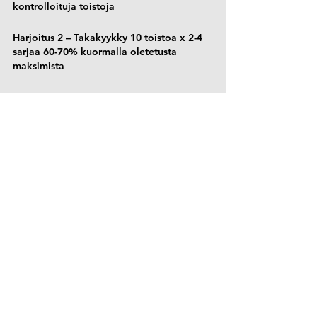
kontrolloituja toistoja
Harjoitus 2 – Takakyykky 10 toistoa x 2-4 
sarjaa 60-70% kuormalla oletetusta 
maksimista
Harjoitus 3 – Seisten abduktio 10-15 
toistoa x 2-4 sarjaa kuminauhavastuksella
Lähteet
Carro LP, Hernando MF, Cerezal L, 
Navarro IS, Fernandez AA, Castillo AO. 
Deep gluteal space problems: piriformis 
syndrome, ischiofemoral impingement 
and sciatic nerve release. Muscles 
Ligaments Tendons J. 2016 Dec 
21;6(3):384-396. doi: 