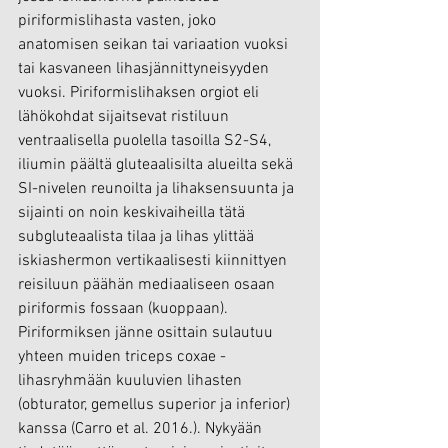
piriformislihasta vasten, joko 
anatomisen seikan tai variaation vuoksi 
tai kasvaneen lihasjännittyneisyyden 
vuoksi. Piriformislihaksen orgiot eli 
lähökohdat sijaitsevat ristiluun 
ventraalisella puolella tasoilla S2-S4, 
iliumin päältä gluteaalisilta alueilta sekä 
SI-nivelen reunoilta ja lihaksensuunta ja 
sijainti on noin keskivaiheilla tätä 
subgluteaalista tilaa ja lihas ylittää 
iskiashermon vertikaalisesti kiinnittyen 
reisiluun päähän mediaaliseen osaan 
piriformis fossaan (kuoppaan). 
Piriformiksen jänne osittain sulautuu 
yhteen muiden triceps coxae -
lihasryhmään kuuluvien lihasten 
(obturator, gemellus superior ja inferior) 
kanssa (Carro et al. 2016.). Nykyään 