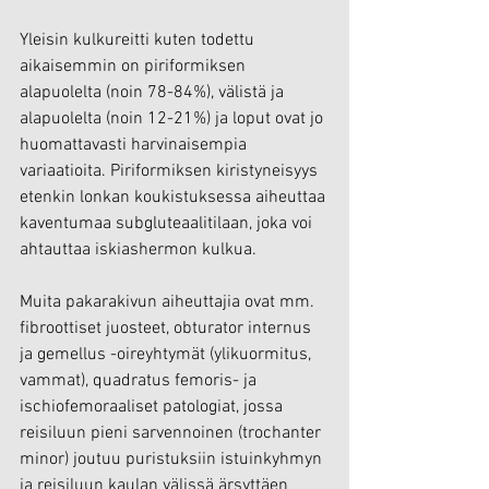
Yleisin kulkureitti kuten todettu 
aikaisemmin on piriformiksen 
alapuolelta (noin 78-84%), välistä ja 
alapuolelta (noin 12-21%) ja loput ovat jo 
huomattavasti harvinaisempia 
variaatioita. Piriformiksen kiristyneisyys 
etenkin lonkan koukistuksessa aiheuttaa 
kaventumaa subgluteaalitilaan, joka voi 
ahtauttaa iskiashermon kulkua. 
Muita pakarakivun aiheuttajia ovat mm. 
fibroottiset juosteet, obturator internus 
ja gemellus -oireyhtymät (ylikuormitus, 
vammat), quadratus femoris- ja 
ischiofemoraaliset patologiat, jossa 
reisiluun pieni sarvennoinen (trochanter 
minor) joutuu puristuksiin istuinkyhmyn 
ja reisiluun kaulan välissä ärsyttäen 