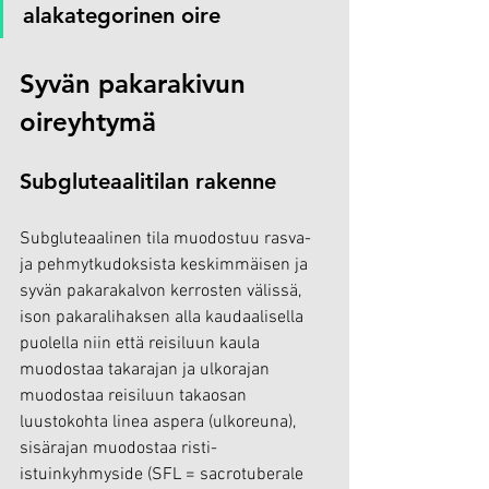
alakategorinen oire
Syvän pakarakivun 
oireyhtymä
Subgluteaalitilan rakenne
Subgluteaalinen tila muodostuu rasva- 
ja pehmytkudoksista keskimmäisen ja 
syvän pakarakalvon kerrosten välissä, 
ison pakaralihaksen alla kaudaalisella 
puolella niin että reisiluun kaula 
muodostaa takarajan ja ulkorajan 
muodostaa reisiluun takaosan 
luustokohta linea aspera (ulkoreuna), 
sisärajan muodostaa 
risti-
istuinkyhmyside
 (SFL = sacrotuberale 