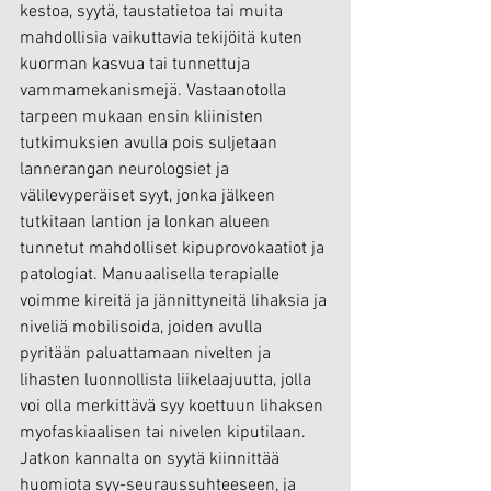
kestoa, syytä, taustatietoa tai muita 
mahdollisia vaikuttavia tekijöitä kuten 
kuorman kasvua tai tunnettuja 
vammamekanismejä. Vastaanotolla 
tarpeen mukaan ensin kliinisten 
tutkimuksien avulla pois suljetaan 
lannerangan neurologsiet ja 
välilevyperäiset syyt, jonka jälkeen 
tutkitaan lantion ja lonkan alueen 
tunnetut mahdolliset kipuprovokaatiot ja 
patologiat. Manuaalisella terapialle 
voimme kireitä ja jännittyneitä lihaksia ja 
niveliä mobilisoida, joiden avulla 
pyritään paluattamaan nivelten ja 
lihasten luonnollista liikelaajuutta, jolla 
voi olla merkittävä syy koettuun lihaksen 
myofaskiaalisen tai nivelen kiputilaan. 
Jatkon kannalta on syytä kiinnittää 
huomiota syy-seuraussuhteeseen, ja 