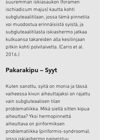
suuremman iskiasaukon (foramen 
ischiadicum majus) kautta kohti 
subgluteaalitilaan, jossa tämä pinnetila 
voi muodostua erinnäisistä syistä, ja 
subgluteaalitilasta iskiashermo jatkaa 
kulkuansa takareiden alla kesilinjaan 
pitkin kohti polvitaivetta. (Carro et al. 
2016.)
Pakarakipu – Syyt
Kuten sanottu, syitä on monia ja tässä 
vaiheessa kivun aiheuttajaksi on rajattu 
vain subgluteaalisen tilan 
problematiikka. Mikä siellä sitten kipua 
aiheuttaa? Yksi hermopinnettä 
aiheuttava on piriformiksen 
problematiikka (piriformis-syndrooma), 
jossa iskiashermo paineistuu 