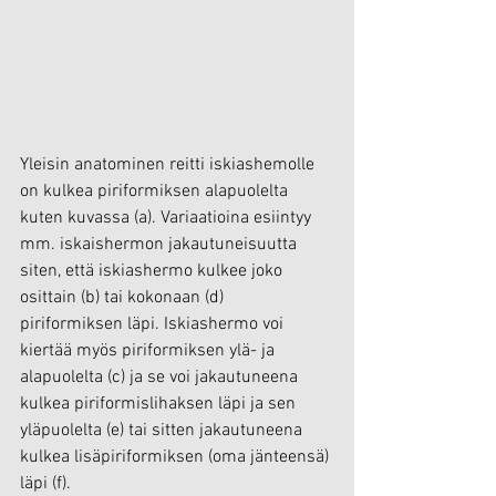
Yleisin anatominen reitti iskiashemolle 
on kulkea piriformiksen alapuolelta 
kuten kuvassa (a). Variaatioina esiintyy 
mm. iskaishermon jakautuneisuutta 
siten, että iskiashermo kulkee joko 
osittain (b) tai kokonaan (d) 
piriformiksen läpi. Iskiashermo voi 
kiertää myös piriformiksen ylä- ja 
alapuolelta (c) ja se voi jakautuneena 
kulkea piriformislihaksen läpi ja sen 
yläpuolelta (e) tai sitten jakautuneena 
kulkea lisäpiriformiksen (oma jänteensä) 
läpi (f).