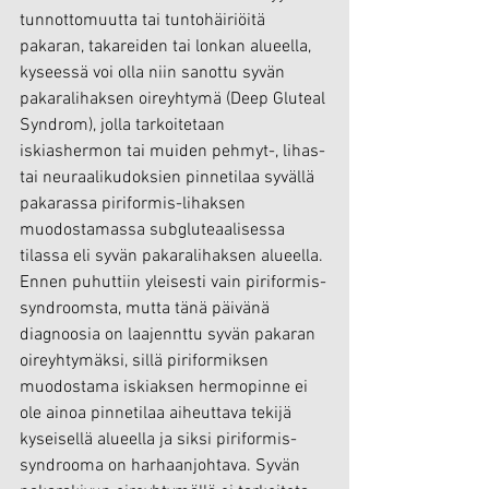
tunnottomuutta tai tuntohäiriöitä 
pakaran, takareiden tai lonkan alueella, 
kyseessä voi olla niin sanottu syvän 
pakaralihaksen oireyhtymä (Deep Gluteal 
Syndrom), jolla tarkoitetaan 
iskiashermon tai muiden pehmyt-, lihas- 
tai neuraalikudoksien pinnetilaa syvällä 
pakarassa piriformis-lihaksen 
muodostamassa subgluteaalisessa 
tilassa eli syvän pakaralihaksen alueella. 
Ennen puhuttiin yleisesti vain piriformis-
syndroomsta, mutta tänä päivänä 
diagnoosia on laajennttu syvän pakaran 
oireyhtymäksi, sillä piriformiksen 
muodostama iskiaksen hermopinne ei 
ole ainoa pinnetilaa aiheuttava tekijä 
kyseisellä alueella ja siksi piriformis-
syndrooma on harhaanjohtava. Syvän 