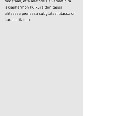
tiedetään, että anatomisia variaatioita 
iskiashermon kulkureittiin tässä 
ahtaassa pienessä subglutaalitilassa on 
kuusi erilaista.