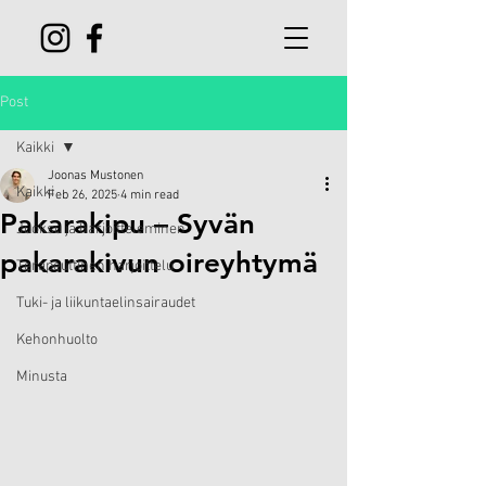
Post
Kaikki
Joonas Mustonen
Kaikki
Feb 26, 2025
4 min read
Pakarakipu – Syvän
Juoksu ja harjoitteleminen
pakarakivun oireyhtymä
Terapeuttinen harjoittelu
Tuki- ja liikuntaelinsairaudet
Kehonhuolto
Minusta