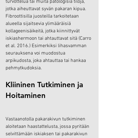
turvottelua tai muita patologisia tiloja, 
jotka aiheuttavat syvän pakaran kipua. 
Fibroottisilla juosteilla tarkoitetaan 
alueella sijaitsevia ylimääräisiä 
kollageenisäikeitä, jotka kiinnittyvät 
iskiashermoon tai ahtauttavat sitä (Carro 
et al. 2016.) Esimerkiksi lihasvamman 
seurauksena voi muodostua 
arpikudosta, joka ahtauttaa tai hankaa 
pehmytkudoksia.
Kliininen Tutkiminen ja 
Hoitaminen
Vastaanotolla pakarakivun tutkiminen 
aloitetaan haastattelusta, jossa pyritään 
selvittämään iskiaksen tai pakarakivun 