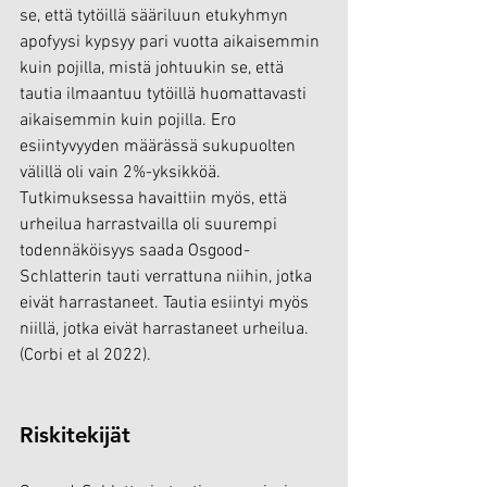
se, että tytöillä sääriluun etukyhmyn 
apofyysi kypsyy pari vuotta aikaisemmin 
kuin pojilla, mistä johtuukin se, että 
tautia ilmaantuu tytöillä huomattavasti 
aikaisemmin kuin pojilla. Ero 
esiintyvyyden määrässä sukupuolten 
välillä oli vain 2%-yksikköä. 
Tutkimuksessa havaittiin myös, että 
urheilua harrastvailla oli suurempi 
todennäköisyys saada Osgood-
Schlatterin tauti verrattuna niihin, jotka 
eivät harrastaneet. Tautia esiintyi myös 
niillä, jotka eivät harrastaneet urheilua. 
(Corbi et al 2022).
Riskitekijät