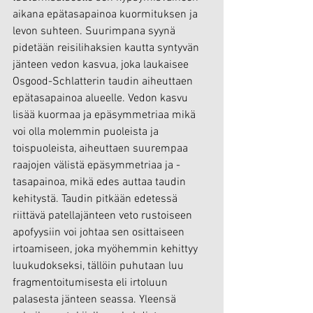
aikana epätasapainoa kuormituksen ja 
levon suhteen. Suurimpana syynä 
pidetään reisilihaksien kautta syntyvän 
jänteen vedon kasvua, joka laukaisee 
Osgood-Schlatterin taudin aiheuttaen 
epätasapainoa alueelle. Vedon kasvu 
lisää kuormaa ja epäsymmetriaa mikä 
voi olla molemmin puoleista ja 
toispuoleista, aiheuttaen suurempaa 
raajojen välistä epäsymmetriaa ja -
tasapainoa, mikä edes auttaa taudin 
kehitystä. Taudin pitkään edetessä 
riittävä patellajänteen veto rustoiseen 
apofyysiin voi johtaa sen osittaiseen 
irtoamiseen, joka myöhemmin kehittyy 
luukudokseksi, tällöin puhutaan luu 
fragmentoitumisesta eli irtoluun 
palasesta jänteen seassa. Yleensä 