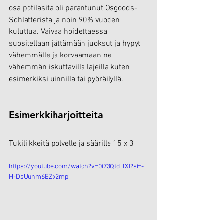
osa potilasita oli parantunut Osgoods-
Schlatterista ja noin 90% vuoden 
kuluttua. Vaivaa hoidettaessa 
suositellaan jättämään juoksut ja hypyt 
vähemmälle ja korvaamaan ne 
vähemmän iskuttavilla lajeilla kuten 
esimerkiksi uinnilla tai pyöräilyllä. 
Esimerkkiharjoitteita
Tukiliikkeitä polvelle ja säärille 15 x 3
https://youtube.com/watch?v=0i73Qtd_lXI?si=-
H-DsUunm6EZx2mp