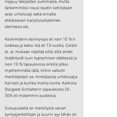
riippuu tekijöiden summasta, mutta 
tärkeimmiksi nousi taudin kehityksen 
aste, urheilulaji sekä ennalta 
ehkäisevien harjoitusohjelmien 
olemassa olo.
Keskimäärin esiintyvyys oli noin 10 %:n 
luokkaa ja keksi-ikä oli 13-vuotta. Corbin 
et. al. mukaan näyttää siltä, että oireet 
lisääntyvät luun kypsymisen edetessä ja 
noin 10 % tapauksissa oireita jatkui 
myöhemmällä iällä, mihin vaikutti 
merkittävästi se, minkälaista urheilulajia 
harrasti ja kuinka monta tuntia. Kaikista 
Oscgood-Schlatterin tapauksista 20-
30% oli molemmin puoleisia.
Sukupuolella on merkitystä vaivan 
syntyajankohtaan ja suurin syy tähän on 