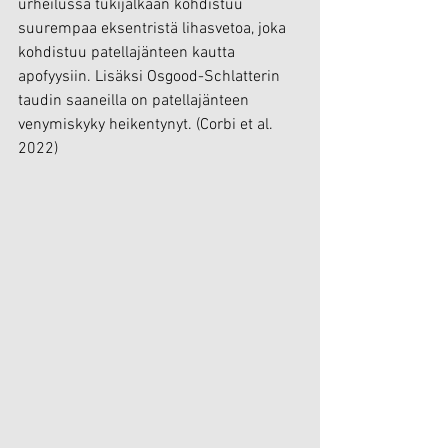
urheilussa tukijalkaan kohdistuu 
suurempaa eksentristä lihasvetoa, joka 
kohdistuu patellajänteen kautta 
apofyysiin. Lisäksi Osgood-Schlatterin 
taudin saaneilla on patellajänteen 
venymiskyky heikentynyt. (Corbi et al. 
2022)