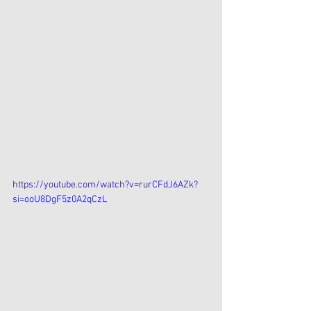
https://youtube.com/watch?v=rurCFdJ6AZk?
si=ooU8DgF5z0A2qCzL