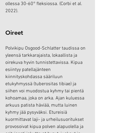
ollessa 30-60° fleksiossa. (Corbi et al. 
2022).
Oireet
Polvikipu Osgood-Schlatter taudissa on 
yleensä tarkkarajaista, lokaallista ja 
oirekuva hyvin tunnistettavissa. Kipua 
esiintyy patellajänteen 
kiinnityskohdassa sääriluun 
etukyhmyssä (tuberositas tibiae) ja 
siihen voi muodostua kyhmy tai pientä 
kohoamaa, joka on arka. Ajan kuluessa 
arkuus patista häviää, mutta luinen 
kyhmy jää pysyväksi. Etureisiä 
kuormittavat laji- ja urheilusuoritukset 
provosoivat kipua polven alapuolella ja 