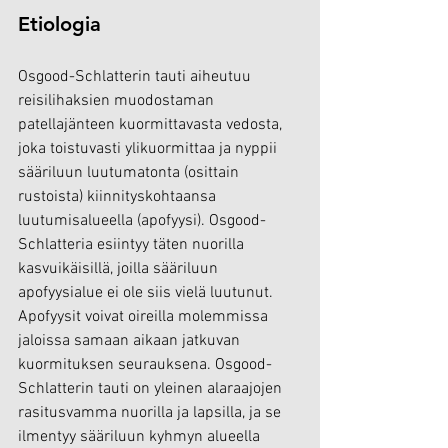
Etiologia
Osgood-Schlatterin tauti aiheutuu 
reisilihaksien muodostaman 
patellajänteen kuormittavasta vedosta, 
joka toistuvasti ylikuormittaa ja nyppii 
sääriluun luutumatonta (osittain 
rustoista) kiinnityskohtaansa 
luutumisalueella (apofyysi). Osgood-
Schlatteria esiintyy täten nuorilla 
kasvuikäisillä, joilla sääriluun 
apofyysialue ei ole siis vielä luutunut. 
Apofyysit voivat oireilla molemmissa 
jaloissa samaan aikaan jatkuvan 
kuormituksen seurauksena. Osgood-
Schlatterin tauti on yleinen alaraajojen 
rasitusvamma nuorilla ja lapsilla, ja se 
ilmentyy sääriluun kyhmyn alueella 