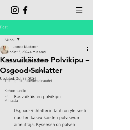
Post
Kaikki
Joonas Mustonen
Kaikki
Oct 5, 2024
4 min read
Kasvuikäisten Polvikipu –
Juoksu ja harjoitteleminen
Osgood-Schlatter
Terapeuttinen harjoittelu
Updated:
Oct 22, 2024
Tuki- ja liikuntaelinsairaudet
Kehonhuolto
Kasvuikäisten polvikipu
Minusta
Osgood-Schlatterin tauti on yleisesti 
nuorten kasvuikäisten polvikivun 
aiheuttaja. Kyseessä on polven 