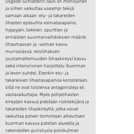
Osgood-Schlatterin tauti on monisyinen 
ja siihen vaikuttaa useampi tekijä 
samaan aikaan: etu- ja takareiden 
lihasten epäsuhta voimatasapaino, 
hyppyjen, loikkien, spurttien ja 
erinäisten suunnanvaihdoksien määrät, 
lihasmassan ja -voiman kasvu 
murrosiässä, reisilihaksen 
joustamattomuuden (lihaskireys) kasvu 
sekä intensiivinen harjoittelu (kuorman 
ja levon suhde). Etenkin etu- ja 
takareisien lihastasapainoa korostetaan, 
sillä ne ovat toistensa antagonisteja eli 
vastavaikuttajia. Myös pohjelihasten 
kireyden kasvua pidetään riskitekijänä ja 
takareiden lihaskireyttä, jotka voivat 
vaikuttaa polven toimintaan aiheuttaen 
kuorman kasvua patellan alueella ja 
rakenteiden puristusta polvikulman 