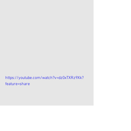
https://youtube.com/watch?v=dz0xTXRz9Xk?
feature=share