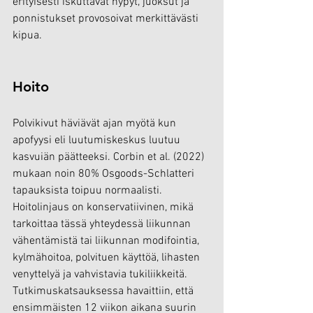
erityisesti iskuttavat hypyt, juoksut ja 
ponnistukset provosoivat merkittävästi 
kipua.
Hoito
Polvikivut häviävät ajan myötä kun 
apofyysi eli luutumiskeskus luutuu 
kasvuiän päätteeksi. Corbin et al. (2022) 
mukaan noin 80% Osgoods-Schlatteri 
tapauksista toipuu normaalisti. 
Hoitolinjaus on konservatiivinen, mikä 
tarkoittaa tässä yhteydessä liikunnan 
vähentämistä tai liikunnan modifointia, 
kylmähoitoa, polvituen käyttöä, lihasten 
venyttelyä ja vahvistavia tukiliikkeitä. 
Tutkimuskatsauksessa havaittiin, että 
ensimmäisten 12 viikon aikana suurin 