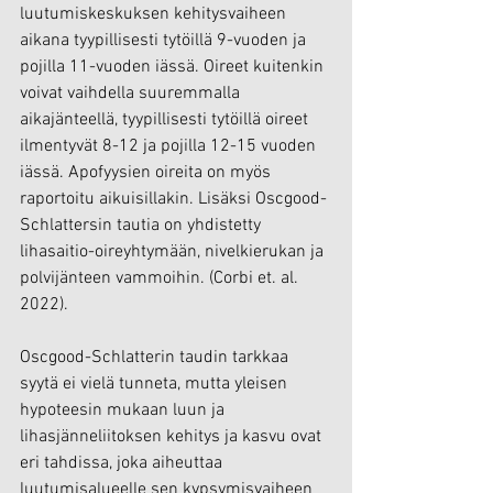
luutumiskeskuksen kehitysvaiheen 
aikana tyypillisesti tytöillä 9-vuoden ja 
pojilla 11-vuoden iässä. Oireet kuitenkin 
voivat vaihdella suuremmalla 
aikajänteellä, tyypillisesti tytöillä oireet 
ilmentyvät 8-12 ja pojilla 12-15 vuoden 
iässä. Apofyysien oireita on myös 
raportoitu aikuisillakin. Lisäksi Oscgood-
Schlattersin tautia on yhdistetty 
lihasaitio-oireyhtymään, nivelkierukan ja 
polvijänteen vammoihin. (Corbi et. al. 
2022).
Oscgood-Schlatterin taudin tarkkaa 
syytä ei vielä tunneta, mutta yleisen 
hypoteesin mukaan luun ja 
lihasjänneliitoksen kehitys ja kasvu ovat 
eri tahdissa, joka aiheuttaa 
luutumisalueelle sen kypsymisvaiheen 