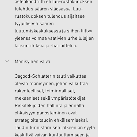
osteokondriitti eli luu-rustokudoksen 
tulehdus säären yläosassa. Luu-
rustokudoksen tulehdus sijaitsee 
tyypillisesti säären 
luutumiskeskuksessa ja siihen liittyy 
yleensä voimaa vaativien urheilulajien 
lajisuorituksia ja -harjoittelua.
Monisyinen vaiva
Osgood-Schlatterin tauti vaikuttaa 
olevan monisyinen, johon vaikuttaa 
rakenteelliset, toiminnalliset, 
mekaaniset sekä ympäristötekijät. 
Riskitekijöiden hallinta ja ennalta 
ehkäisyyn panostaminen ovat 
strategioita taudin ehkäisemiseksi. 
Taudin tunnistamisen jälkeen on syytä 
keskittyä vaivan kuntouttamiseen ja 